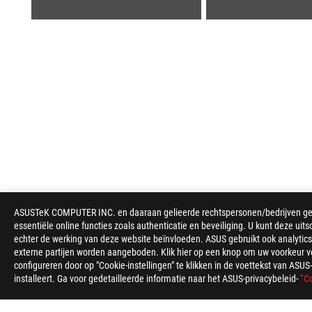
ASUS
ASUSTeK COMPUTER INC. en daaraan gelieerde rechtspersonen/bedrijven gebru
voettekst
essentiële online functies zoals authenticatie en beveiliging. U kunt deze uits
echter de werking van deze website beïnvloeden. ASUS gebruikt ook analytics,
>
GAMING MOEDERBORDEN
>
MOEDERBORDEN FILTER
externe partijen worden aangeboden. Klik hier op een knop om uw voorkeur voo
configureren door op "Cookie-instellingen" te klikken in de voettekst van AS
installeert. Ga voor gedetailleerde informatie naar het ASUS-privacybeleid-
“Co