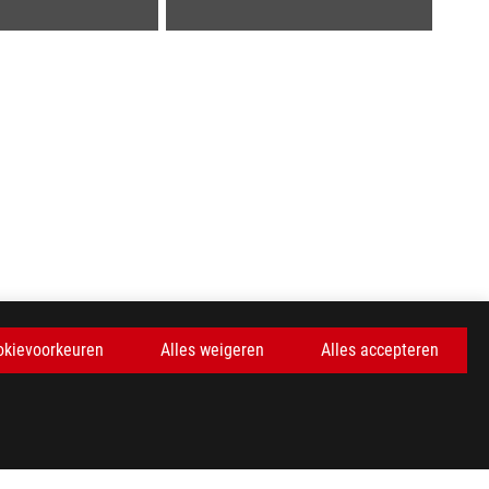
okievoorkeuren
Alles weigeren
Alles accepteren
KRIJG DE LAATSTE AANBIEDINGEN EN MEER
AANMELDEN