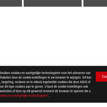
iken cookies en soortgelijke technologieën voor het uitvoeren van
Co
chakelen door de cookie-instellingen in uw browser te wijzigen. Dit kan
 targeting, reclame en in video's ingebedde cookies die door ASUS of
>
ROG STRIX B850-A GAMING WIFI
GALLERY
r dit type cookies aan te geven. U kunt de cookie-instellingen ook
US-websites of door op elk gewenst moment de browser te openen die u
okies en soortgelijke technologieën”
.