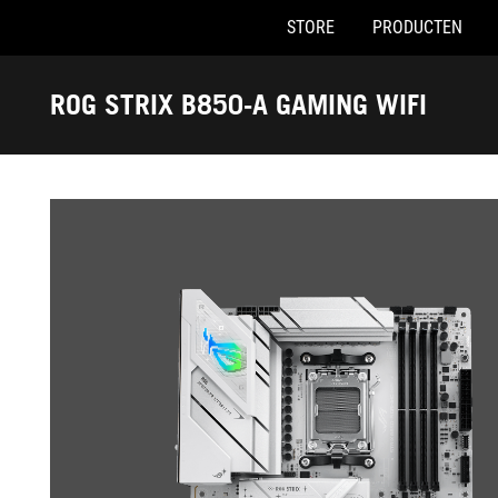
STORE
PRODUCTEN
Accessibility links
Skip to content
Accessibility Help
Skip to Menu
ASUS voettekst
ROG STRIX B850-A GAMING WIFI
-
Galerij