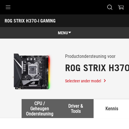
Accessibility links
ROG STRIX H370-I GAMING
Skip to content
Accessibility Help
Skip to Menu
ASUS voettekst
-
Ondersteuning
MENU
Characteristics
Characteristics
Techn. specs
Productondersteuning voor
ROG STRIX H370
Galerij
Ondersteuning
Selecteer ander model
CPU /
Driver &
Geheugen
Kennis
Tools
Ondersteuning