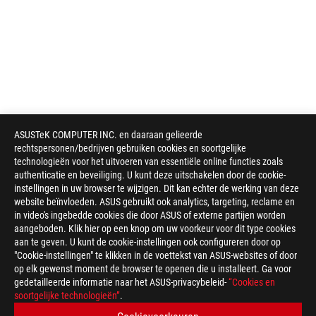
ASUSTeK COMPUTER INC. en daaraan gelieerde
rechtspersonen/bedrijven gebruiken cookies en soortgelijke
technologieën voor het uitvoeren van essentiële online functies zoals
authenticatie en beveiliging. U kunt deze uitschakelen door de cookie-
instellingen in uw browser te wijzigen. Dit kan echter de werking van deze
website beïnvloeden. ASUS gebruikt ook analytics, targeting, reclame en
in video's ingebedde cookies die door ASUS of externe partijen worden
aangeboden. Klik hier op een knop om uw voorkeur voor dit type cookies
aan te geven. U kunt de cookie-instellingen ook configureren door op
"Cookie-instellingen" te klikken in de voettekst van ASUS-websites of door
op elk gewenst moment de browser te openen die u installeert. Ga voor
gedetailleerde informatie naar het ASUS-privacybeleid-
“Cookies en
soortgelijke technologieën”
.
Disclaimer
Het product (elektrische apparatuur, elektronische apparatuur,