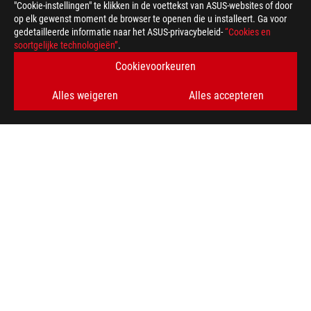
"Cookie-instellingen" te klikken in de voettekst van ASUS-websites of door
op elk gewenst moment de browser te openen die u installeert. Ga voor
gedetailleerde informatie naar het ASUS-privacybeleid-
“Cookies en
ASUS
soortgelijke technologieën”
.
voettekst
>
GAMING MOEDERBORDEN
>
MOEDERBORDEN FILTER
Cookievoorkeuren
>
ROG STRIX Z790-E GAMING WIFI
GALLERY
Alles weigeren
Alles accepteren
KRIJG DE LAATSTE AANBIEDINGEN EN MEER
AANMELDEN
ABOUT ROG
HOME
NEWSROOM
facebook
twitter
discord
youtube
twitch
instagram
tiktok
threads