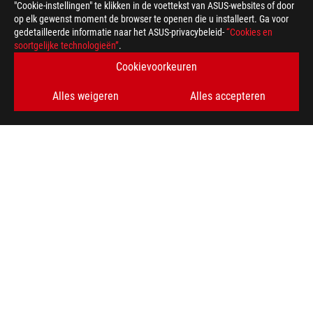
"Cookie-instellingen" te klikken in de voettekst van ASUS-websites of door
op elk gewenst moment de browser te openen die u installeert. Ga voor
gedetailleerde informatie naar het ASUS-privacybeleid-
“Cookies en
ASUS
soortgelijke technologieën”
.
voettekst
>
GAMING MOEDERBORDEN
>
MOEDERBORDEN FILTER
Cookievoorkeuren
>
ROG ZENITH II EXTREME ALPHA
GALLERY
Alles weigeren
Alles accepteren
KRIJG DE LAATSTE AANBIEDINGEN EN MEER
AANMELDEN
ABOUT ROG
HOME
NEWSROOM
facebook
twitter
discord
youtube
twitch
instagram
tiktok
threads