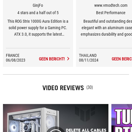
GinjFo
www.vmodtech.com
4 stars and a half out of 5
Best Performance
This ROG Strix 1000G Aura Edition is a
Beautiful and outstanding des
solid power supply for a Gaming PC.
elegant with an aluminum case
ATX 3.0, it supports the latest
emphasizes durability and goo
generations of graphics cards, while its
dissipation with a 135 mm Axia
1 KW of power meets the needs of a
Fan Design that increases air pr
muscular, power-hungry platform.
There is a 0dB system that mak
FRANCE
THAILAND
GEEN BERICHT!
GEEN BERIC
06/08/2023
08/11/2024
noise. Stable power supply wi
PLUS Gold standards and Lam
Certification. There is a full 10
warranty. It meets the needs of
VIDEO REVIEWS
and creators who want durabili
(30)
peace of mind.