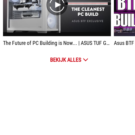
play
The Future of PC Building is Now... | ASUS TUF Gaming GT302 ARGB | RTX 4070 Ti Super BTF White
Asus BTF 
BEKIJK ALLES