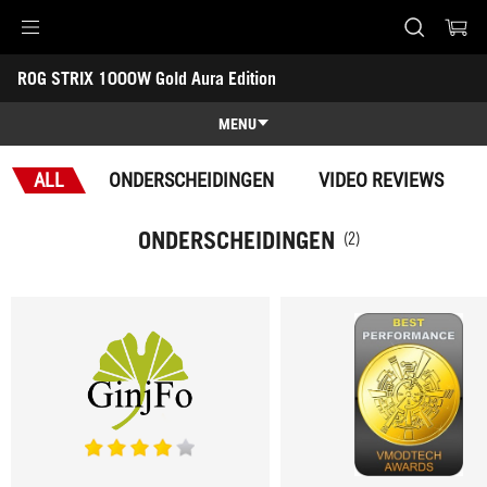
Accessibility links
ROG STRIX 1000W Gold Aura Edition
Skip to content
Accessibility Help
Skip to Menu
ASUS voettekst
-
Onderscheidingen
MENU
Characteristics
ALL
ONDERSCHEIDINGEN
VIDEO REVIEWS
Characteristics
Techn. specs
ONDERSCHEIDINGEN
(2)
Onderscheidingen
Galerij
Ondersteuning