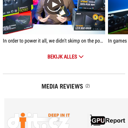
play
In order to power it all, we didn't skimp on the power supply - Asus ROG Strix 1200 W with a platinum certificate. I would have taken a kilowatt, it would have been enough here, but I want it to be with a strong margin
In games I tested it with a 1200W
BEKIJK ALLES
MEDIA REVIEWS
(2)