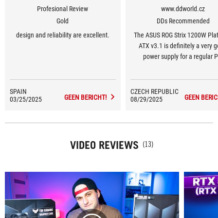
Profesional Review
www.ddworld.cz
Gold
DDs Recommended
design and reliability are excellent.
The ASUS ROG Strix 1200W Pla
ATX v3.1 is definitely a very 
power supply for a regular P
surprising with its compactness
efficiency, and at the same t
extremely quiet operation
SPAIN
CZECH REPUBLIC
GEEN BERICHT!
GEEN BERIC
03/25/2025
08/29/2025
VIDEO REVIEWS
(13)