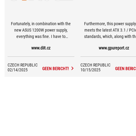
Fortunately, in combination with the
Furthermore, this power supply
new ASUS 1200W power supply,
meets the latest ATX 3.1 / PCI
everything was fine. I have to
standards, which, along with th
commend ASUS from several points of
year warranty from the manufac
www.diit.cz
www.gpureport.cz
view, their RTX 5090 design has an
gives me almost certainty of its
advantage precisely in that naughty
term use.
power section. We can monitor
CZECH REPUBLIC
CZECH REPUBLIC
individual pins and the card is supposed
GEEN BERICHT!
GEEN BERIC
02/14/2025
10/15/2025
to have protection against too high a
current and should prevent damage.