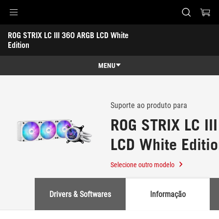
Accessibility links
ROG STRIX LC III 360 ARGB LCD White 
Pular para o conteúdo
Acessibilidade
Saltar para o Menu
ASUS Footer
Edition
-
Suporte
MENU
Recursos
Recursos
Especificações técnicas
Suporte ao produto para
ROG STRIX LC II
Galeria
LCD White Editi
Onde comprar
Suporte
Selecione outro modelo
Drivers & Softwares
Informação