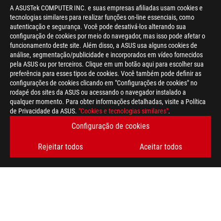
A ASUSTek COMPUTER INC. e suas empresas afiliadas usam cookies e
tecnologias similares para realizar funções on-line essenciais, como
autenticação e segurança. Você pode desativá-los alterando sua
configuração de cookies por meio do navegador, mas isso pode afetar o
funcionamento deste site. Além disso, a ASUS usa alguns cookies de
análise, segmentação/publicidade e incorporados em vídeo fornecidos
pela ASUS ou por terceiros. Clique em um botão aqui para escolher sua
Disclaimer
Os produtos certificados pela Federal Communications Commiss
preferência para esses tipos de cookies. Você também pode definir as
Canadá. Visite os sites da ASUS EUA e da ASUS Canadá para ob
configurações de cookies clicando em "Configurações de cookies" no
Todas as especificações estão sujeitas a alterações sem aviso 
rodapé dos sites da ASUS ou acessando o navegador instalado a
Produtos podem não estar disponíveis em todos os mercados.
qualquer momento. Para obter informações detalhadas, visite a Política
As especificações e os recursos variam de acordo com o modelo
de Privacidade da ASUS.
"Cookies e tecnologias similares"
.
especificações para obter detalhes completos.
Configuração de cookies
As cores de PCB e as versões de software incluídas estão sujei
Os nomes de marcas e produtos mencionados são marcas comer
Rejeitar todos
Aceitar todos
Salvo indicação contrária, todas as reivindicações de desem
podem variar em situações do mundo real.
A velocidade de transferência real do USB 3.0, 3.1, 3.2 e / ou 
de processamento do dispositivo host, atributos de arquivo e o
ambiente operacional.
A título de informação, a ASUS só tem o direito de definir um
para definir seu próprio preço como desejarem.
O preço pode não incluir taxa extra, incluindo impostos, frete,