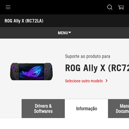
Accessibility links
ROG Ally X (RC72LA) 
Pular para o conteúdo
Acessibilidade
Saltar para o Menu
ASUS Footer
-
Suporte
MENU
Recursos
Recursos
Especificações técnicas
Suporte ao produto para
ROG Ally X (RC7
Prêmios
Galeria
Selecione outro modelo
Suporte
Drivers &
Manu
Informação
Softwares
Docum