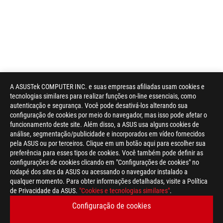
A ASUSTek COMPUTER INC. e suas empresas afiliadas usam cookies e
tecnologias similares para realizar funções on-line essenciais, como
autenticação e segurança. Você pode desativá-los alterando sua
configuração de cookies por meio do navegador, mas isso pode afetar o
funcionamento deste site. Além disso, a ASUS usa alguns cookies de
análise, segmentação/publicidade e incorporados em vídeo fornecidos
pela ASUS ou por terceiros. Clique em um botão aqui para escolher sua
preferência para esses tipos de cookies. Você também pode definir as
configurações de cookies clicando em "Configurações de cookies" no
rodapé dos sites da ASUS ou acessando o navegador instalado a
qualquer momento. Para obter informações detalhadas, visite a Política
de Privacidade da ASUS.
"Cookies e tecnologias similares"
.
Disclaimer
Os produtos certificados pela Federal Communications Commiss
Configuração de cookies
Canadá. Visite os sites da ASUS EUA e da ASUS Canadá para ob
Todas as especificações estão sujeitas a alterações sem aviso 