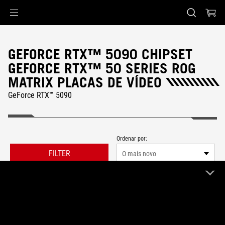
Accessibility links
Pular para o conteúdo
Acessibilidade
Saltar para o Menu
ASUS Footer
GEFORCE RTX™ 5090 CHIPSET
GEFORCE RTX™ 50 SERIES ROG
MATRIX PLACAS DE VÍDEO
GeForce RTX™ 5090
Ordenar por:
FILTER
O mais novo
1 Produtos
Limpar tudo
GeForce RTX™ 5090
ROG Matrix
Remove GeForce RTX™ 5090
Remove ROG Matrix