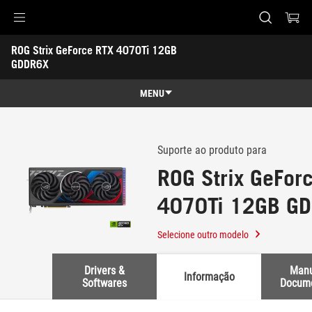
Accessibility links
ROG Strix GeForce RTX 4070Ti 12GB 
Pular para o conteúdo
Acessibilidade
Saltar para o Menu
ASUS Footer
GDDR6X
-
Suporte
MENU
Recursos
Recursos
Especificações técnicas
Suporte ao produto para
ROG Strix GeFor
Prêmios
4070Ti 12GB G
Galeria
Suporte
Selecione outro modelo
Drivers &
Manu
Informação
Softwares
Docum