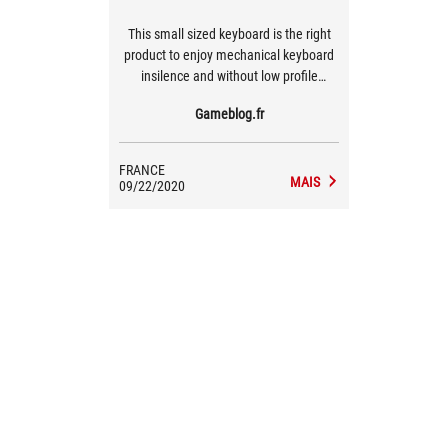
This small sized keyboard is the right
product to enjoy mechanical keyboard
insilence and without low profile
format. With a slick design, it is efficient
Gameblog.fr
and looks great with close to no
drawback.
FRANCE
MAIS
09/22/2020