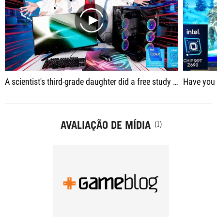
play
A scientist's third-grade daughter did a free study on the World Wide Web.
Have you made 
AVALIAÇÃO DE MÍDIA
(1)