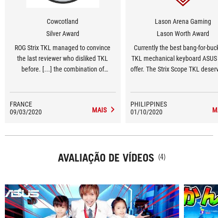
Cowcotland
Lason Arena Gaming
Silver Award
Lason Worth Award
ROG Strix TKL managed to convince
Currently the best bang-for-bu
the last reviewer who disliked TKL
TKL mechanical keyboard ASUS 
before. [...] the combination of
offer. The Strix Scope TKL deser
enlarged and stabilized Ctrl key as well
Lason Worthy award!
as MX Brown switches on a high
position, make it a very potent weapon
FRANCE
PHILIPPINES
MAIS
M
09/03/2020
on FPS and Moba games.
01/10/2020
AVALIAÇÃO DE VÍDEOS
(4)