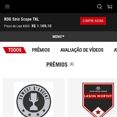
Accessibility links
ROG Strix Scope TKL
Pular para o conteúdo
Acessibilidade
Saltar para o Menu
ASUS Footer
COMPRE AGORA
-
R$ 1.169,10
Preço da Loja ASUS
Prêmios
MENU
Recursos
TODOS
PRÊMIOS
AVALIAÇÃO DE VÍDEOS
A
Recursos
Especificações técnicas
PRÊMIOS
(4)
Prêmios
Galeria
Onde comprar
Suporte