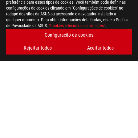
preferência para esses tipos de cookies. Você também pode definir as
configurações de cookies clicando em "Configurações de cookies" no
rodapé dos sites da ASUS ou acessando o navegador instalado a
qualquer momento. Para obter informações detalhadas, visite a Política
de Privacidade da ASUS.
"Cookies e tecnologias similares"
.
Disclaimer
A velocidade de transferência real de USB 3.0, 3.1, 3.2 e / ou 
Configuração de cookies
de processamento do dispositivo host, atributos de arquivo e o
ambiente operacional
Rejeitar todos
Aceitar todos
Os termos e expressões “HDMI”, “HDMI High-Definition Multimed
são marcas comerciais ou marcas registradas da HDMI Licensin
Os produtos certificados pela Federal Communications Commiss
Canadá. Visite os sites da ASUS EUA e da ASUS Canadá para ob
Todas as especificações estão sujeitas a alterações sem aviso 
Produtos podem não estar disponíveis em todos os mercados.
As especificações e os recursos variam de acordo com o modelo
especificações para obter detalhes completos.
As cores de PCB e as versões de software incluídas estão sujei
Os nomes de marcas e produtos mencionados são marcas comer
Salvo indicação contrária, todas as reivindicações de desem
podem variar em situações do mundo real.
A velocidade de transferência real do USB 3.0, 3.1, 3.2 e / ou 
de processamento do dispositivo host, atributos de arquivo e o
ambiente operacional.