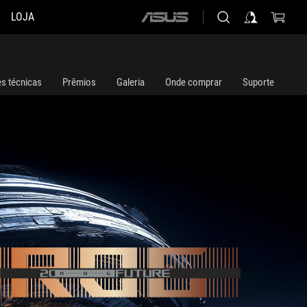
LOJA
ASUS
home
logo
es técnicas
Prêmios
Galeria
Onde comprar
Suporte