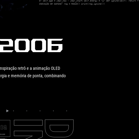
G" self.age = year_now - year_start self.energy = "∞" def ignite(self): return f"
INOVAÇÃO EM GAMING" rog = ROG20() print(rog.ignite())
 2006
nspiração retrô e a animação OLED
ergia e memória de ponta, combinando