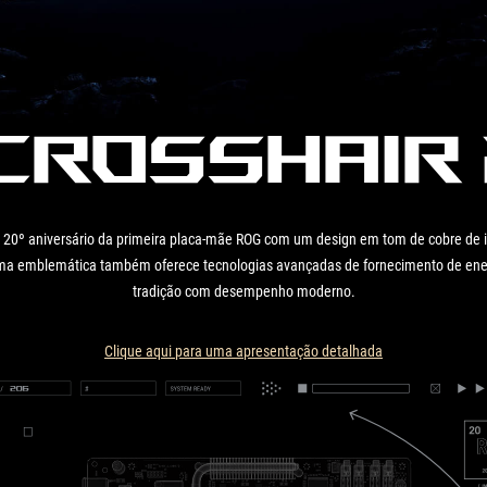
Crosshair
20º aniversário da primeira placa-mãe ROG com um design em tom de cobre de i
forma emblemática também oferece tecnologias avançadas de fornecimento de en
tradição com desempenho moderno.
Clique aqui para uma apresentação detalhada