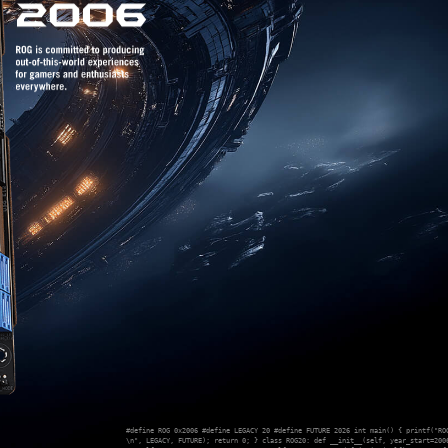
#define ROG 0x2006 #define LEGACY 20 #define FUTURE 2026 int main() { printf("RO
\n", LEGACY, FUTURE); return 0; } class ROG20: def __init__(self, year_start=200