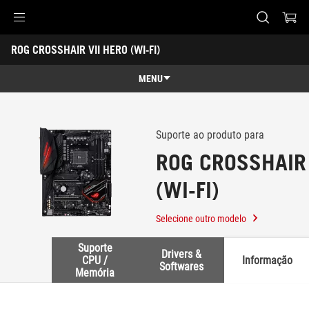
Accessibility links
ROG CROSSHAIR VII HERO (WI-FI)
Pular para o conteúdo
Acessibilidade
Saltar para o Menu
ASUS Footer
-
Suporte
MENU
Recursos
Recursos
Especificações técnicas
Suporte ao produto para
ROG CROSSHAIR 
Prêmios
(WI-FI)
Galeria
Suporte
Selecione outro modelo
Suporte
Drivers &
CPU /
Informação
Softwares
Memória