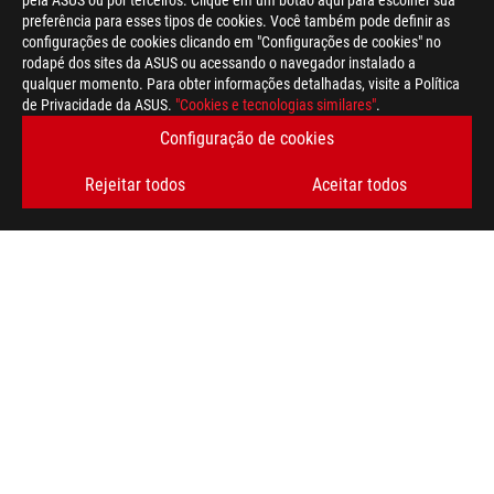
pela ASUS ou por terceiros. Clique em um botão aqui para escolher sua
preferência para esses tipos de cookies. Você também pode definir as
configurações de cookies clicando em "Configurações de cookies" no
rodapé dos sites da ASUS ou acessando o navegador instalado a
qualquer momento. Para obter informações detalhadas, visite a Política
de Privacidade da ASUS.
"Cookies e tecnologias similares"
.
Disclaimer
O produto (equipamento elétrico, eletrônico, pilha tipo botão 
Configuração de cookies
Verifique os regulamentos locais para descarte de produtos ele
O uso do símbolo de marca registrada (TM, ®) aparece neste sit
Rejeitar todos
Aceitar todos
slogans está sendo usada como marca registrada sob a proteçã
EUA e/ou em outro país/região .
Os termos e expressões “HDMI”, “HDMI High-Definition Multimed
são marcas comerciais ou marcas registradas da HDMI Licensin
A disponibilidade e os recursos do WiFi 6E dependem das limi
Os produtos certificados pela Federal Communications Commiss
Canadá. Visite os sites da ASUS EUA e da ASUS Canadá para ob
Todas as especificações estão sujeitas a alterações sem aviso 
Produtos podem não estar disponíveis em todos os mercados.
As especificações e os recursos variam de acordo com o modelo
especificações para obter detalhes completos.
As cores de PCB e as versões de software incluídas estão sujei
Os nomes de marcas e produtos mencionados são marcas comer
Salvo indicação contrária, todas as reivindicações de desem
podem variar em situações do mundo real.