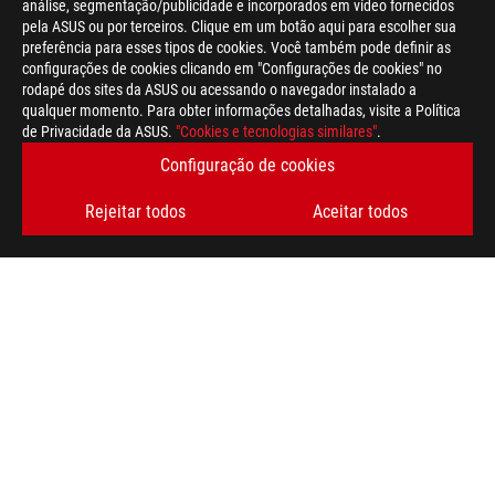
análise, segmentação/publicidade e incorporados em vídeo fornecidos
pela ASUS ou por terceiros. Clique em um botão aqui para escolher sua
preferência para esses tipos de cookies. Você também pode definir as
configurações de cookies clicando em "Configurações de cookies" no
rodapé dos sites da ASUS ou acessando o navegador instalado a
qualquer momento. Para obter informações detalhadas, visite a Política
ASUS
de Privacidade da ASUS.
"Cookies e tecnologias similares"
.
Footer
>
GAMING PLACAS-MÃE
>
PLACAS-MÃE FILTER
Configuração de cookies
>
ROG MAXIMUS X HERO
GALLERY
Rejeitar todos
Aceitar todos
OBTENHA AS ÚLTIMAS OFERTAS E MUITO MAIS
INSCREVA-SE
SOBRE A ROG
HOME
NEWSROOM