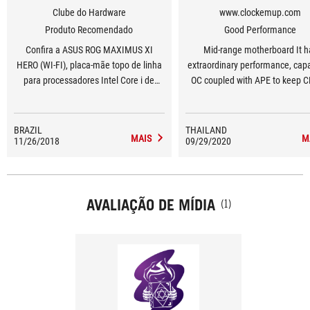
Clube do Hardware
www.clockemup.com
Produto Recomendado
Good Performance
Confira a ASUS ROG MAXIMUS XI
Mid-range motherboard It h
HERO (WI-FI), placa-mãe topo de linha
extraordinary performance, capa
para processadores Intel Core i de
OC coupled with APE to keep C
oitava e nona geração, baseada no
maximum boost for longer
chipset Intel Z390.
BRAZIL
THAILAND
MAIS
M
11/26/2018
09/29/2020
AVALIAÇÃO DE MÍDIA
(1)