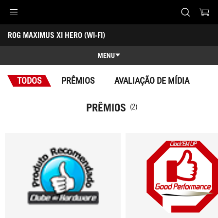
Accessibility links
ROG MAXIMUS XI HERO (WI-FI)
Pular para o conteúdo
Acessibilidade
Saltar para o Menu
ASUS Footer
-
Prêmios
MENU
Recursos
TODOS
PRÊMIOS
AVALIAÇÃO DE MÍDIA
Recursos
Especificações técnicas
PRÊMIOS
(2)
Prêmios
Galeria
Suporte