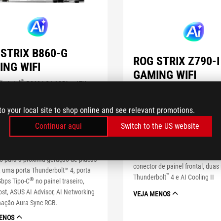
STRIX B860-G
ROG STRIX Z790-I
ING WIFI
GAMING WIFI
®
ãe Intel
B860 LGA 1851 mATX,
para PC de IA Avançada, 14+1+2+1
®
Placa-mãe Mini-ITX Intel
Z790
 energia, slots DDR5, AEMP III, WiFi
to your local site to shop online and see relevant promotions.
com 10 + 1 fases de alimentaçã
SUS WiFi Q-Antenna, quatro slots
®
dois slots M.2, Slot SSD NVMe
Continuar aqui
Switch to the US website
®
®
 slot PCIe
5.0 NVMe
SSD com
SafeSlot PCIe 5.0 x16, ROG Stri
lease, PCIe 5.0 x16 SafeSlot com
botão AI Overclocking, WiFi 6E, 
t Q-Release Slim, e suporte
traseira USB 3.2 Gen 2x2 Tipo-C
o para a próxima geração de placas
conector de painel frontal, duas
, uma porta Thunderbolt™ 4, porta
™
Thunderbolt
4 e AI Cooling II
®
bps Tipo-C
no painel traseiro,
st, ASUS AI Advisor, AI Networking
VEJA MENOS
inação Aura Sync RGB.
ENOS