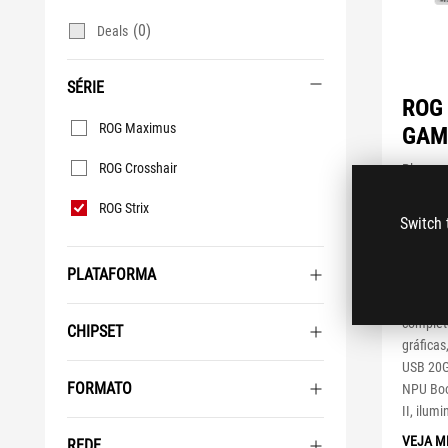
(0)
Deals
SÉRIE
ROG 
Série
ROG Maximus
GAM
ROG Crosshair
Placa-m
pronta 
ROG Strix
fases de
Switch 
7 com A
M.2, um
PLATAFORMA
M.2 Q-re
PCIe Slo
complet
CHIPSET
gráficas
USB 20G
FORMATO
NPU Boo
II, ilum
VEJA M
REDE