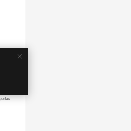
 LGA 1700
o, DDR5,
®
PCIe
5.0,
x Hive com
porta de I/O
®
e
 portas