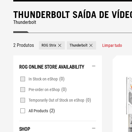
THUNDERBOLT SAÍDA DE VÍDE
Thunderbolt
2 Produtos
ROG Strix
Thunderbolt
Limpar tudo
Remove ROG Strix
Remove Thunderbolt
ROG ONLINE STORE AVAILABILITY
(0)
In Stock on eShop
(0)
Pre-order on eShop
(0)
Temporarily Out of Stock on eShop
(2)
All Products
SHOP