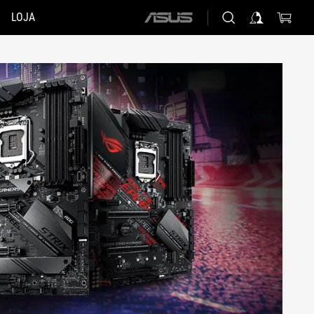
LOJA
ASUS
home
logo