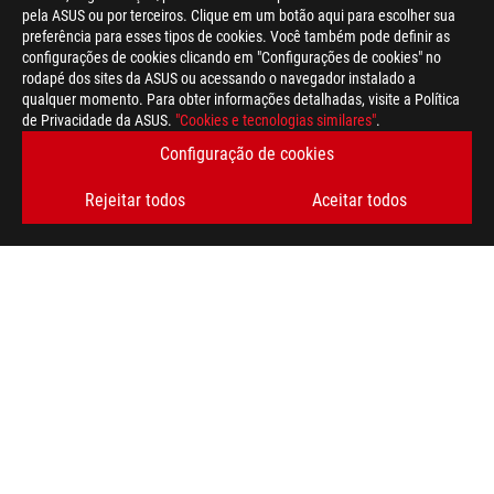
pela ASUS ou por terceiros. Clique em um botão aqui para escolher sua
preferência para esses tipos de cookies. Você também pode definir as
configurações de cookies clicando em "Configurações de cookies" no
rodapé dos sites da ASUS ou acessando o navegador instalado a
qualquer momento. Para obter informações detalhadas, visite a Política
ASUS
de Privacidade da ASUS.
"Cookies e tecnologias similares"
.
Footer
>
GAMING PLACAS-MÃE
>
PLACAS-MÃE FILTER
Configuração de cookies
>
ROG STRIX B650E-F GAMING WIFI
GALLERY
Rejeitar todos
Aceitar todos
OBTENHA AS ÚLTIMAS OFERTAS E MUITO MAIS
INSCREVA-SE
SOBRE A ROG
HOME
NEWSROOM