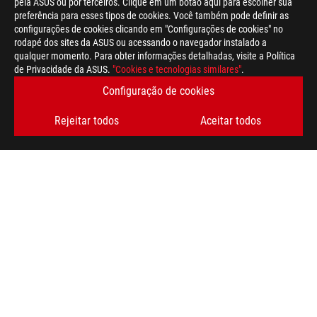
pela ASUS ou por terceiros. Clique em um botão aqui para escolher sua
preferência para esses tipos de cookies. Você também pode definir as
configurações de cookies clicando em "Configurações de cookies" no
rodapé dos sites da ASUS ou acessando o navegador instalado a
qualquer momento. Para obter informações detalhadas, visite a Política
de Privacidade da ASUS.
"Cookies e tecnologias similares"
.
Configuração de cookies
Rejeitar todos
Aceitar todos
ASUS
Footer
>
GAMING PLACAS-MÃE
>
PLACAS-MÃE FILTER
>
ROG STRIX X370-F GAMING
AWARD
OBTENHA AS ÚLTIMAS OFERTAS E MUITO MAIS
INSCREVA-SE