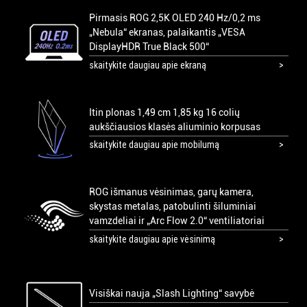
Pirmasis ROG 2,5K OLED 240 Hz/0,2 ms
„Nebula“ ekranas, palaikantis „VESA
DisplayHDR True Black 500“
skaitykite daugiau apie ekraną
Itin plonas 1,49 cm 1,85 kg 16 colių
aukščiausios klasės aliuminio korpusas
skaitykite daugiau apie mobilumą
ROG išmanus vėsinimas, garų kamera,
skystas metalas, patobulinti šiluminiai
vamzdeliai ir „Arc Flow 2.0“ ventiliatoriai
skaitykite daugiau apie vėsinimą
Visiškai nauja „Slash Lighting“ savybė