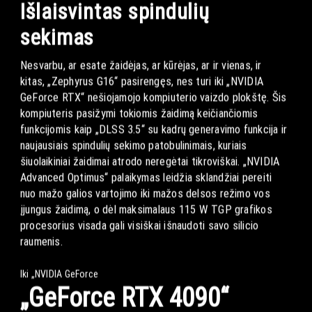
Išlaisvintas spindulių
sekimas
Nesvarbu, ar esate žaidėjas, ar kūrėjas, ar ir vienas, ir
kitas, „Zephyrus G16“ pasirengęs, nes turi iki „NVIDIA
GeForce RTX“ nešiojamojo kompiuterio vaizdo plokštę. Šis
kompiuteris pasižymi tokiomis žaidimą keičiančiomis
funkcijomis kaip „DLSS 3.5“ su kadrų generavimo funkcija ir
naujausiais spindulių sekimo patobulinimais, kuriais
šiuolaikiniai žaidimai atrodo neregėtai tikroviškai. „NVIDIA
Advanced Optimus“ palaikymas leidžia sklandžiai pereiti
nuo mažo galios vartojimo iki mažos delsos režimo vos
įjungus žaidimą, o dėl maksimalaus 115 W TGP grafikos
procesorius visada gali visiškai išnaudoti savo silicio
raumenis.
Iki „NVIDIA GeForce
„GeForce RTX 4090“