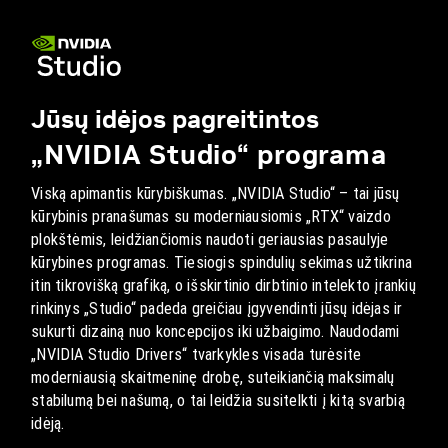
Jūsų idėjos pagreitintos
„NVIDIA Studio“ programa
Viską apimantis kūrybiškumas. „NVIDIA Studio“ – tai jūsų
kūrybinis pranašumas su moderniausiomis „RTX“ vaizdo
plokštėmis, leidžiančiomis naudoti geriausias pasaulyje
kūrybines programas. Tiesiogis spindulių sekimas užtikrina
itin tikrovišką grafiką, o išskirtinio dirbtinio intelekto įrankių
rinkinys „Studio“ padeda greičiau įgyvendinti jūsų idėjas ir
sukurti dizainą nuo koncepcijos iki užbaigimo. Naudodami
„NVIDIA Studio Drivers“ tvarkykles visada turėsite
moderniausią skaitmeninę drobę, suteikiančią maksimalų
stabilumą bei našumą, o tai leidžia susitelkti į kitą svarbią
idėją.