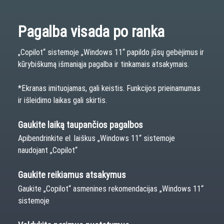
slinkimą nesuliejant.
0,2 ms
Pagalba visada po ranka
Atsako laikas
„Copilot“ sistemoje „Windows 11“ papildo jūsų gebėjimus ir
kūrybiškumą išmaniąja pagalba ir tinkamais atsakymais.
*Ekranas imituojamas, gali keistis. Funkcijos prieinamumas
ir išleidimo laikas gali skirtis.
Gaukite laiką taupančios pagalbos
Apibendrinkite el. laiškus „Windows 11“ sistemoje
naudojant „Copilot“
Gaukite reikiamus atsakymus
Gaukite „Copilot“ asmenines rekomendacijas „Windows 11“
sistemoje