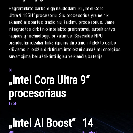
Pagreitinkite darbo eigą naudodami iki „Intel Core
Ultra 9 185H“ procesorių. Šis procesorius yra ne tik
akinančiai spartus tradicinių žaidimų procesorius. Jame
integruotas dirbtinio intelekto greitintuvai, suteikiantys
naujausių technologijų privalumus. Specialūs NPU
branduoliai idealiai tinka ilgiems dirbtinio intelekto darbo
krūviams ir leidžia dirbtiniam intelektui sumažinti energijos
suvartojimą bei užtikrinti ilgiau veikiančią bateriją.
Iki
„Intel Cora Ultra 9“
procesoriaus
185H
„Intel AI Boost“
14
NPU
Branduoliai