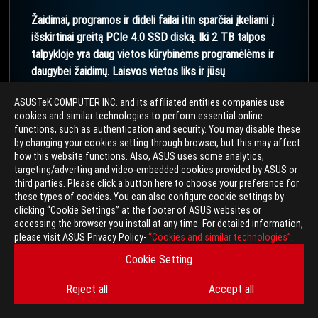
Žaidimai, programos ir dideli failai itin sparčiai įkeliami į
išskirtinai greitą PCIe 4.0 SSD diską. Iki 2 TB talpos
talpykloje yra daug vietos kūrybinėms programėlėms ir
daugybei žaidimų. Laisvos vietos liks ir jūsų
profesionaliam portfeliui.
ASUSTeK COMPUTER INC. and its affiliated entities companies use
cookies and similar technologies to perform essential online
Iki
functions, such as authentication and security. You may disable these
2 TB PCIe 4.0
by changing your cookies setting through browser, but this may affect
how this website functions. Also, ASUS uses some analytics,
SSD talpykla
targeting/adverting and video-embedded cookies provided by ASUS or
third parties. Please click a button here to choose your preference for
these types of cookies. You can also configure cookie settings by
clicking “Cookie Settings” at the footer of ASUS websites or
accessing the browser you install at any time. For detailed information,
please visit ASUS Privacy Policy-
“Cookies and similar technologies”
.
Cookie Setting
Reject all
Accept all