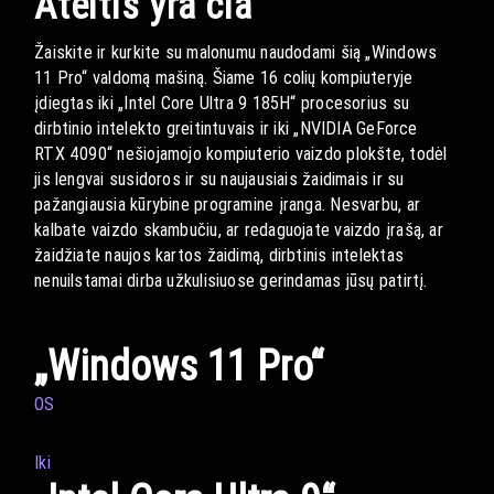
Ateitis yra čia
Žaiskite ir kurkite su malonumu naudodami šią „Windows
11 Pro“ valdomą mašiną. Šiame 16 colių kompiuteryje
įdiegtas iki „Intel Core Ultra 9 185H“ procesorius su
dirbtinio intelekto greitintuvais ir iki „NVIDIA GeForce
RTX 4090“ nešiojamojo kompiuterio vaizdo plokšte, todėl
jis lengvai susidoros ir su naujausiais žaidimais ir su
pažangiausia kūrybine programine įranga. Nesvarbu, ar
kalbate vaizdo skambučiu, ar redaguojate vaizdo įrašą, ar
žaidžiate naujos kartos žaidimą, dirbtinis intelektas
nenuilstamai dirba užkulisiuose gerindamas jūsų patirtį.
„Windows 11 Pro“
OS
Iki