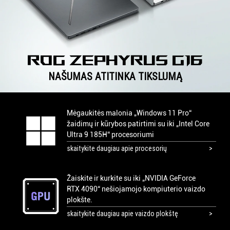
rog zephyrus g16
NAŠUMAS ATITINKA TIKSLUMĄ
Mėgaukitės malonia „Windows 11 Pro“
žaidimų ir kūrybos patirtimi su iki „Intel Core
Ultra 9 185H“ procesoriumi
skaitykite daugiau apie procesorių
Žaiskite ir kurkite su iki „NVIDIA GeForce
RTX 4090“ nešiojamojo kompiuterio vaizdo
plokšte.
skaitykite daugiau apie vaizdo plokštę