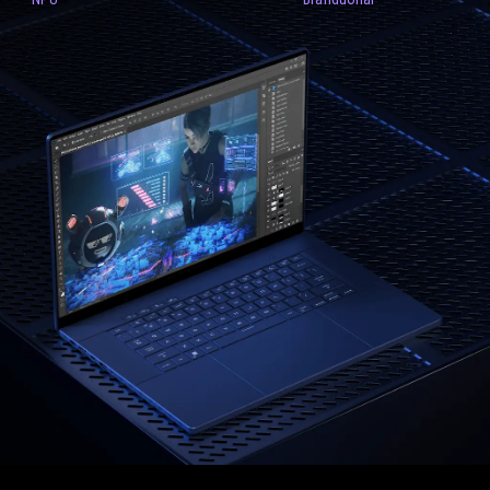
GREITAS
Pirmaujantys OLED
ekranai su „NVIDIA G-
SYNC“ palaikymu
OLED ekranai turi išskirtinai greitą 0,2 ms atsako laiką,
kuriuo užtikrina sklandesnes greito veiksmo scenas,
trumpą delsos laiką ir subtilias detales, pvz., teksto