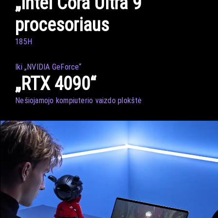
„Intel Cora Ultra 9“
procesoriaus
185H
Iki „NVIDIA GeForce“
„RTX 4090“
Nešiojamojo kompiuterio vaizdo plokštė