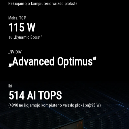
Nešiojamojo kompiuterio vaizdo plokštė
Maks. TGP
115 W
su „Dynamic Boost“
„NVIDIA“
„Advanced Optimus“
Iki
514 AI TOPS
(4090 nešiojamojo kompiuterio vaizdo plokštė@95 W)