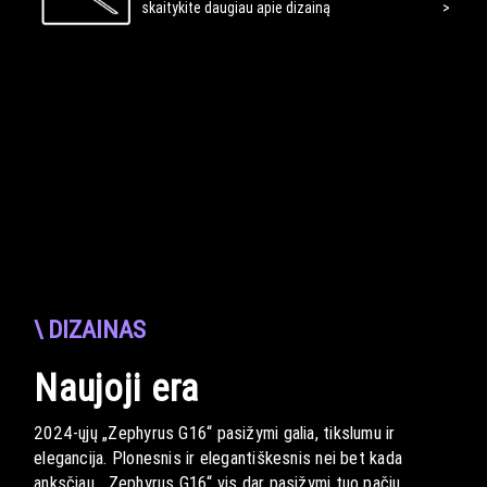
skaitykite daugiau apie dizainą
\ DIZAINAS
Naujoji era
2024-ųjų „Zephyrus G16“ pasižymi galia, tikslumu ir
elegancija. Plonesnis ir elegantiškesnis nei bet kada
anksčiau, „Zephyrus G16“ vis dar pasižymi tuo pačiu