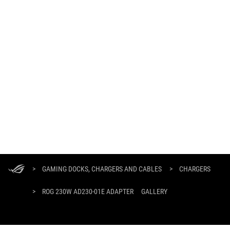
ASUS
Footer
>
GAMING DOCKS, CHARGERS AND CABLES
>
CHARGERS
>
ROG 230W AD230-01E ADAPTER
GALLERY