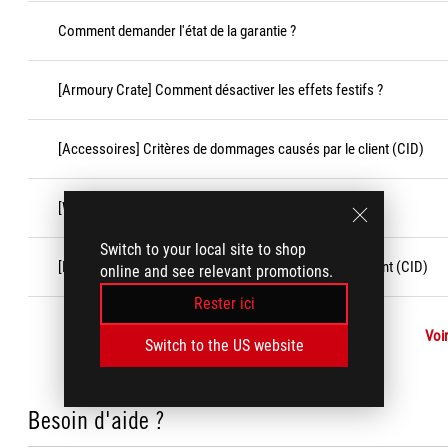
Comment demander l'état de la garantie ?
[Armoury Crate] Comment désactiver les effets festifs ?
[Accessoires] Critères de dommages causés par le client (CID)
[Windows 11/10] Fonctionnalité « Game Bar »
Switch to your local site to shop
[Produit ASUS] Critères de dommages causés par le client (CID)
online and see relevant promotions.
Rester ici
Voir
Switch to the US website
Besoin d'aide ?