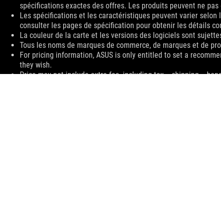
spécifications exactes des offres. Les produits peuvent ne pas
Les spécifications et les caractéristiques peuvent varier selon
consulter les pages de spécification pour obtenir les détails c
La couleur de la carte et les versions des logiciels sont sujett
Tous les noms de marques de commerce, de marques et de produi
For pricing information, ASUS is only entitled to set a recommen
they wish.
Price may not include extra fee, including tax、shipping、han
ASUS
Footer
>
GAMING DOCKS, CHARGERS AND CABLES
>
CHARGERS
>
ROG 280W DC ADAPTER
SUPPORT
OBTENEZ LES DERNIÈRES OFFRES ET PLUS ENCORE
INSCRIPTION