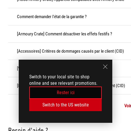
Comment demander l'état de la garantie ?
[Armoury Crate] Comment désactiver les effets festifs ?
[Accessoires] Critères de dommages causés par le client (CID)
[Windows 11/10] Fonctionnalité « Game Bar »
Switch to your local site to shop
online and see relevant promotions.
[Produit ASUS] Critères de dommages causés par le client (CID)
Rester ici
Switch to the US website
Voir
Besoin d'aide ?