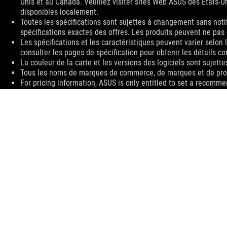
Unis et au Canada. Veuillez visiter sites Web ASUS des États-U
disponibles localement.
Toutes les spécifications sont sujettes à changement sans noti
spécifications exactes des offres. Les produits peuvent ne pas
Les spécifications et les caractéristiques peuvent varier selon
consulter les pages de spécification pour obtenir les détails c
La couleur de la carte et les versions des logiciels sont sujett
Tous les noms de marques de commerce, de marques et de produi
For pricing information, ASUS is only entitled to set a recommen
they wish.
Price may not include extra fee, including tax、shipping、han
ASUS
Footer
>
GAMING DOCKS, CHARGERS AND CABLES
>
CHARGERS
>
ROG GAMING CHARGER DOCK
SUPPORT
OBTENEZ LES DERNIÈRES OFFRES ET PLUS ENCORE