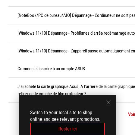
[NoteBook/PC de bureau/AIO] Dépannage - L'ordinateur ne sort pas 
[Windows 11/10] Dépannage - Problèmes d'arrêt/redémarrage aut
[Windows 11/10] Dépannage - L'appareil passe automatiquement en v
Comment s'inscrire à un compte ASUS
J'ai acheté la carte graphique Asus. À l'arrière de la carte graphique
retirer cette couche de film protecteur ?
Switch to your local site to shop
Voir
online and see relevant promotions.
Rester ici