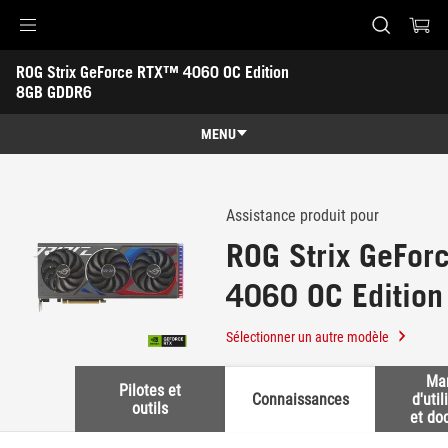
Accessibility links
ROG Strix GeForce RTX™ 4060 OC Edition 
Skip to content
Aide à l'accessibilité
Skip to Menu
ASUS Footer
8GB GDDR6
-
Support
MENU
Caractéristiques
Caractéristiques
Caractéristiques techniques
Assistance produit pour
ROG Strix GeFo
Récompenses
4060 OC Editio
Galerie
Support
Sélectionner un autre modèle
Ma
Pilotes et
Connaissances
d'util
outils
et do