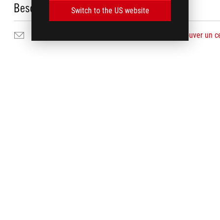
Besoin d'aide ?
Switch to the US website
Nous envoyer un courrier
Trouver un c