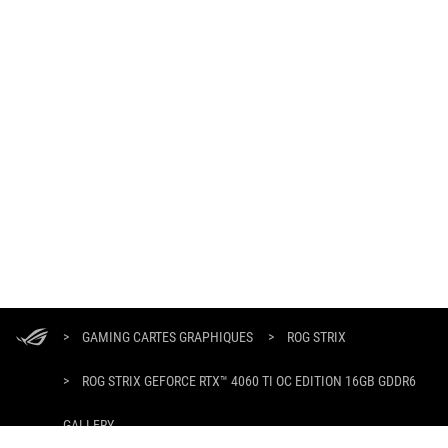
ASUS
Footer
>
GAMING CARTES GRAPHIQUES
>
ROG STRIX
>
ROG STRIX GEFORCE RTX™ 4060 TI OC EDITION 16GB GDDR6
GALLERY