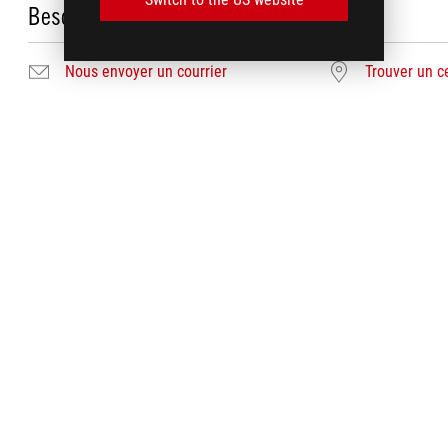
Besoin d'aide ?
Nous envoyer un courrier
Trouver un c