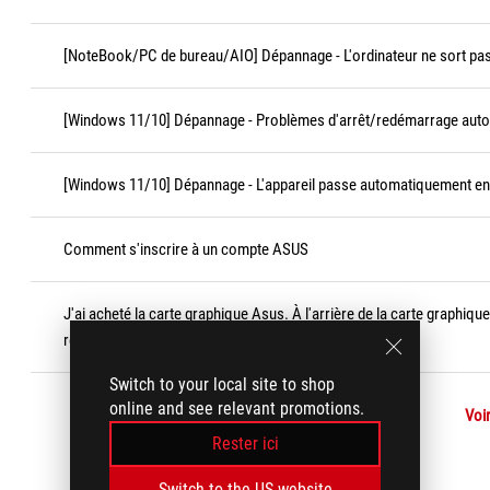
[NoteBook/PC de bureau/AIO] Dépannage - L'ordinateur ne sort pas 
[Windows 11/10] Dépannage - Problèmes d'arrêt/redémarrage aut
[Windows 11/10] Dépannage - L'appareil passe automatiquement en v
Comment s'inscrire à un compte ASUS
J'ai acheté la carte graphique Asus. À l'arrière de la carte graphique
retirer cette couche de film protecteur ?
Switch to your local site to shop
online and see relevant promotions.
Voir
Rester ici
Switch to the US website