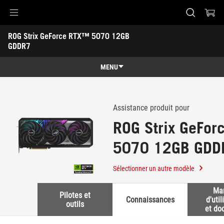
Accessibility links
ROG Strix GeForce RTX™ 5070 12GB 
Skip to content
Aide à l'accessibilité
Skip to Menu
ASUS Footer
GDDR7
-
Support
MENU
Caractéristiques
Caractéristiques
Caractéristiques techniques
Assistance produit pour
ROG Strix GeFo
Galerie
5070 12GB GDD
Support
Sélectionner un autre modèle
Ma
Pilotes et
Connaissances
d'util
outils
et do