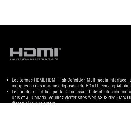
Disclaimer
Les termes HDMI, HDMI High-Definition Multimedia Interface, 
marques ou des marques déposées de HDMI Licensing Administr
Les produits certifiés par la Commission fédérale des communic
Unis et au Canada. Veuillez visiter sites Web ASUS des États-U
disponibles localement.
Toutes les spécifications sont sujettes à changement sans noti
spécifications exactes des offres. Les produits peuvent ne pas
Les spécifications et les caractéristiques peuvent varier selon
consulter les pages de spécification pour obtenir les détails c