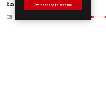
Besoin d'aide ?
Switch to the US website
Nous envoyer un courrier
Trouver un c