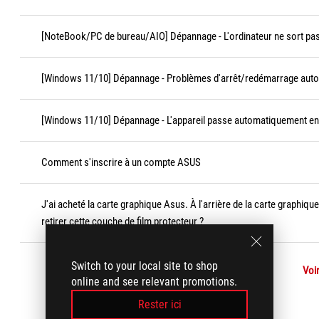
[NoteBook/PC de bureau/AIO] Dépannage - L'ordinateur ne sort pas 
[Windows 11/10] Dépannage - Problèmes d'arrêt/redémarrage aut
[Windows 11/10] Dépannage - L'appareil passe automatiquement en v
Comment s'inscrire à un compte ASUS
J'ai acheté la carte graphique Asus. À l'arrière de la carte graphique
retirer cette couche de film protecteur ?
Switch to your local site to shop
Voir
online and see relevant promotions.
Rester ici