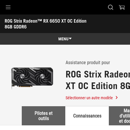
Accessibility links
ROG Strix Radeon™ RX 6650 XT OC Edition 
Skip to content
Aide à l'accessibilité
Skip to Menu
ASUS Footer
8GB GDDR6
-
Support
MENU
Caractéristiques
Caractéristiques
Caractéristiques techniques
Assistance produit pour
ROG Strix Rade
Récompenses
XT OC Edition 
Galerie
Support
Sélectionner un autre modèle
Ma
Pilotes et
Connaissances
d'util
outils
et do