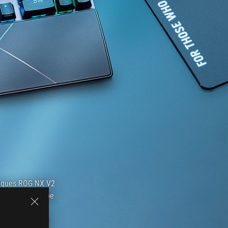
aniques ROG NX V2
 à double frappe
illance, de
oignet amovible