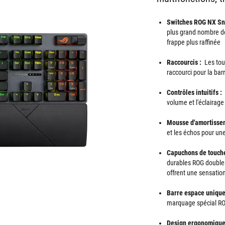
Switches ROG NX Sn
plus grand nombre de
frappe plus raffinée
Raccourcis :
Les tou
raccourci pour la bar
Contrôles intuitifs :
B
volume et l'éclairage
Mousse d'amortissem
et les échos pour un
Capuchons de touch
durables ROG double
offrent une sensation
Barre espace unique
marquage spécial RO
Design ergonomique