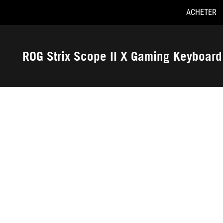
ACHETER
Accessibility links
Skip to content
Aide à l'accessibilité
Skip to Menu
ASUS Footer
ROG Strix Scope II X Gaming Keyboard