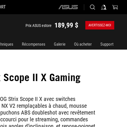
ORT
ASUS
home
logo
189,99 $
Prix ASUS estore
AVERTISSEZ-MOI
chniques
Récompenses
Galerie
Où acheter
Support
x Scope II X Gaming
d
OG Strix Scope II X avec switches
NX V2 remplaçables à chaud, mousse
capuchons ABS doubleshot avec revêtement
accourci pour le streaming, commandes
rois angles d'inclinaison, et repose-poignet