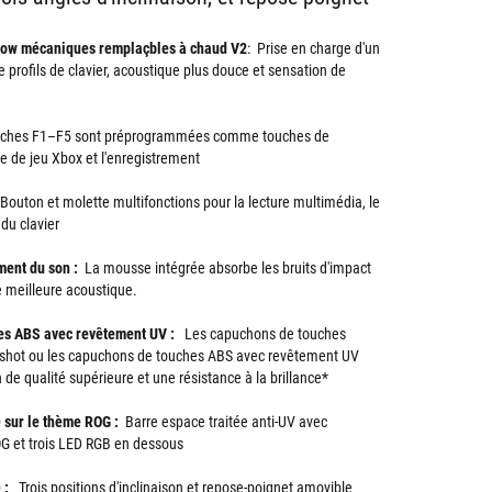
ow mécaniques remplaçbles à chaud V2
: Prise en charge d'un
 profils de clavier, acoustique plus douce et sensation de
ches F1–F5 sont préprogrammées comme touches de
re de jeu Xbox et l'enregistrement
outon et molette multifonctions pour la lecture multimédia, le
 du clavier
ent du son :
La mousse intégrée absorbe les bruits d'impact
e meilleure acoustique.
es ABS avec revêtement UV :
Les capuchons de touches
shot ou les capuchons de touches ABS avec revêtement UV
 de qualité supérieure et une résistance à la brillance*
 sur le thème ROG :
Barre espace traitée anti-UV avec
G et trois LED RGB en dessous
 :
Trois positions d'inclinaison et repose-poignet amovible