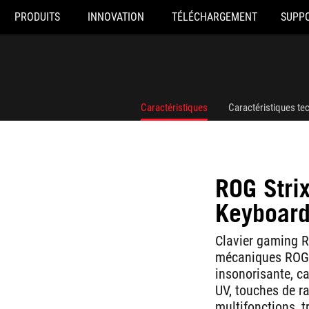
PRODUITS
INNOVATION
TÉLÉCHARGEMENT
SUPP
Caractéristiques
Caractéristiques te
ROG Stri
Keyboar
Clavier gaming R
mécaniques ROG 
insonorisante, 
UV, touches de r
multifonctions, t