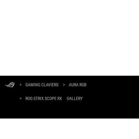
ASUS
Footer
>
GAMING CLAVIERS
>
AURA RGB
>
ROG STRIX SCOPE RX
GALLERY
OBTENEZ LES DERNIÈRES OFFRES ET PLUS ENCORE
INSCRIPTION