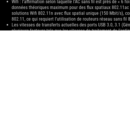
Disclaimer
Wifi : l’affirmation selon laquelle l’AC sans fil est près de « 6 
données théoriques maximum pour des flux spatiaux 802.11ac e
solutions Wifi 802.11n avec flux spatial unique (150 Mbit/s), c
802.11, ce qui requiert l’utilisation de routeurs réseau sans f
Les vitesses de transferts actuelles des ports USB 3.0, 3.1 (Gén
plusieurs facteurs tels que les vitesses de traitement de l'ordina
configuration du système et de son environnement d'exploitati
Les termes HDMI, HDMI High-Definition Multimedia Interface, 
marques ou des marques déposées de HDMI Licensing Administr
La version HDMI des produits est indiquée dans la page détailla
Les appareils dotés d’un port RJ45 ne prennent pas en charge 
transmission de données.
Les produits certifiés par la Commission fédérale des communic
Unis et au Canada. Veuillez visiter sites Web ASUS des États-U
disponibles localement.
Toutes les spécifications sont sujettes à changement sans noti
spécifications exactes des offres. Les produits peuvent ne pas
Les spécifications et les caractéristiques peuvent varier selon
consulter les pages de spécification pour obtenir les détails c
La couleur de la carte et les versions des logiciels sont sujett
Tous les noms de marques de commerce, de marques et de produi
For pricing information, ASUS is only entitled to set a recommen
they wish.