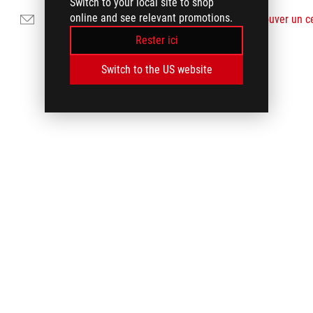
Switch to your local site to shop
online and see relevant promotions.
Nous envoyer un courrier
Trouver un c
Rester ici
Switch to the US website