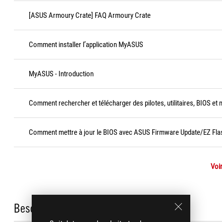
[ASUS Armoury Crate] FAQ Armoury Crate
Comment installer l’application MyASUS
MyASUS - Introduction
Comment rechercher et télécharger des pilotes, utilitaires, BIOS et m
Comment mettre à jour le BIOS avec ASUS Firmware Update/EZ Fla
Voir
Besoin d'aide ?