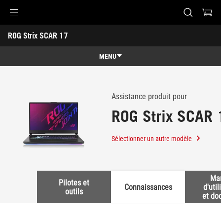
Accessibility links
ROG Strix SCAR 17 
Skip to content
Aide à l'accessibilité
Skip to Menu
ASUS Footer
-
Support
MENU
Caractéristiques
Caractéristiques
Caractéristiques techniques
Assistance produit pour
ROG Strix SCAR 
Galerie
Support
Sélectionner un autre modèle
Ma
Pilotes et
Connaissances
d'util
outils
et do