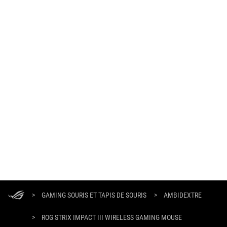
ASUS
Footer
>
GAMING SOURIS ET TAPIS DE SOURIS
>
AMBIDEXTRE
>
ROG STRIX IMPACT III WIRELESS GAMING MOUSE