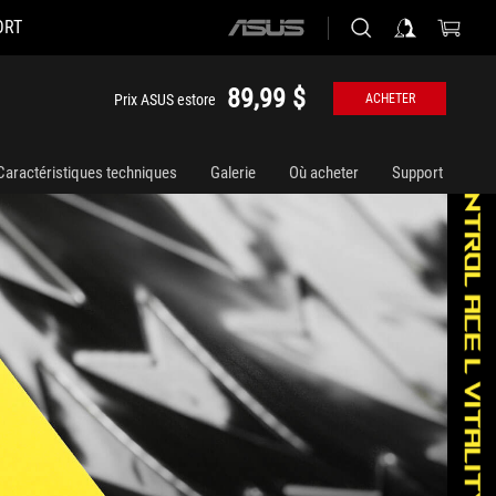
ORT
ASUS
home
logo
89,99 $
Prix ASUS estore
ACHETER
Caractéristiques techniques
Galerie
Où acheter
Support