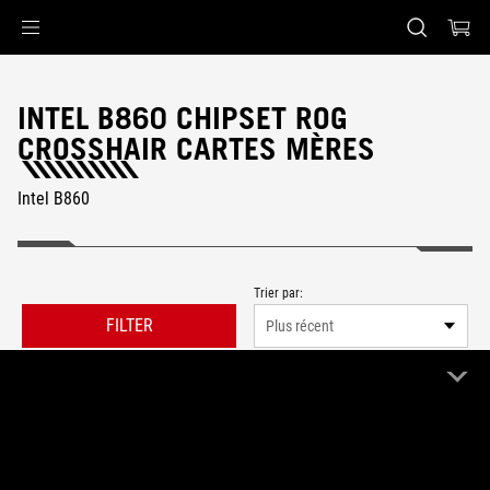
Accessibility links
Skip to content
Aide à l'accessibilité
Skip to Menu
ASUS Footer
INTEL B860 CHIPSET ROG
CROSSHAIR CARTES MÈRES
Intel B860
Trier par:
FILTER
Plus récent
0 Produit
Effacer tout
ROG Crosshair
Intel B860
Remove ROG Crosshair
Remove Intel B860