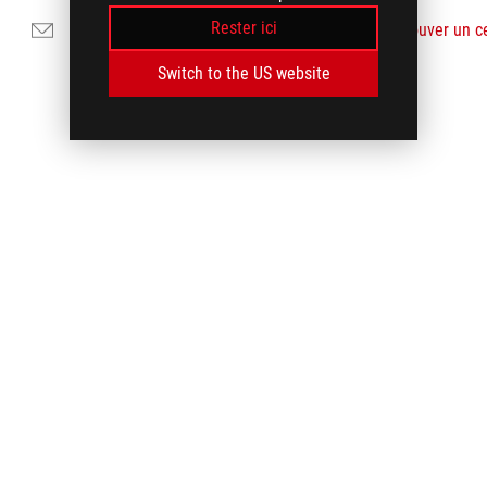
Rester ici
Nous envoyer un courrier
Trouver un c
Switch to the US website