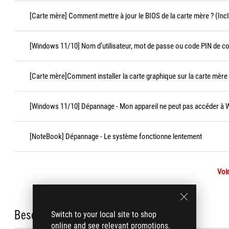
[Carte mère] Comment mettre à jour le BIOS de la carte mère ? (Incl
[Windows 11/10] Nom d’utilisateur, mot de passe ou code PIN de c
[Carte mère]Comment installer la carte graphique sur la carte mère
[Windows 11/10] Dépannage - Mon appareil ne peut pas accéder à
[NoteBook] Dépannage - Le système fonctionne lentement
Voir
Besoin d'aide ?
Switch to your local site to shop
online and see relevant promotions.