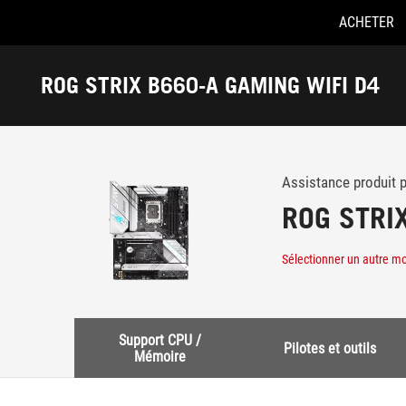
ACHETER
Accessibility links
Skip to content
Aide à l'accessibilité
Skip to Menu
ASUS Footer
ROG STRIX B660-A GAMING WIFI D4
-
Support
Assistance produit 
ROG STRI
Sélectionner un autre m
Support CPU /
Pilotes et outils
Mémoire