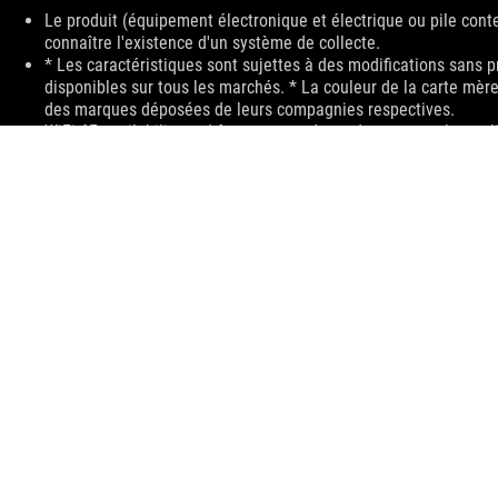
Disclaimer
Le produit (équipement électronique et électrique ou pile cont
connaître l'existence d'un système de collecte.
* Les caractéristiques sont sujettes à des modifications sans p
disponibles sur tous les marchés. * La couleur de la carte mèr
des marques déposées de leurs compagnies respectives.
WiFi 6E availability and features are dependent on regulatory l
The terms HDMI and HDMI High-Definition Multimedia Interface,
countries.
Les termes HDMI, HDMI High-Definition Multimedia Interface, 
Les produits certifiés par la Commission fédérale des communic
Canada pour obtenir des informations sur les produits disponi
Toutes les spécifications sont sujettes à changement sans notif
disponibles dans tous les marchés.
Les spécifications et les caractéristiques peuvent varier selon
La couleur de la carte et les versions des logiciels sont sujett
Tous les noms de marques de commerce, de marques et de produi
For pricing information, ASUS is only entitled to set a recommen
Price may not include extra fee, including tax、shipping、han
ASUS