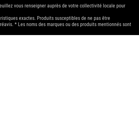
uillez vous renseigner auprès de votre collectivité locale pour
éristiques exactes. Produits susceptibles de ne pas être
s préavis. * Les noms des marques ou des produits mentionnés sont
Licensing Administrator, Inc. in the United States and other
s ou des marques déposées de HDMI Licensing Administrator, Inc.
t au Canada. Veuillez visiter sites Web ASUS des États-Unis et du
fications exactes des offres. Les produits peuvent ne pas être
 les pages de spécification pour obtenir les détails complets.
ey wish.