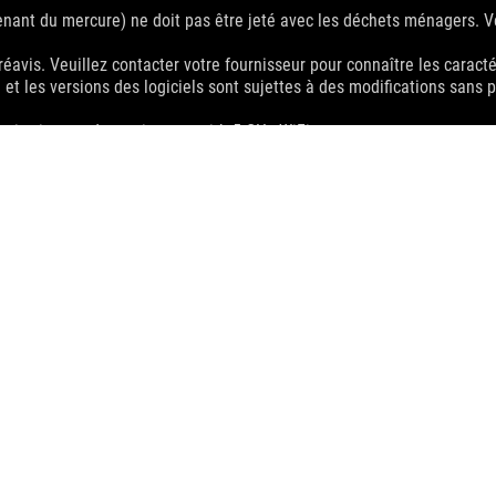
enant du mercure) ne doit pas être jeté avec les déchets ménagers. Ve
réavis. Veuillez contacter votre fournisseur pour connaître les caract
e et les versions des logiciels sont sujettes à des modifications san
imitations and co-existence with 5 GHz WiFi.
 and the HDMI Logo are trademarks or registered trademarks of HDMI 
la présentation commerciale HDMI et les logos HDMI sont des marque
ations et de l'Industrie du Canada seront distribués aux États-Unis e
bles localement.
ication préalable. Consultez votre revendeur pour connaitre les spéci
 le modèle, et toutes les images sont des exemples. Veuillez consulter
es à modification sans préavis.
ts sont la propriété de leurs sociétés respectives.
dation resale price. All resellers are free to set their own price as th
dling、recycling fee.