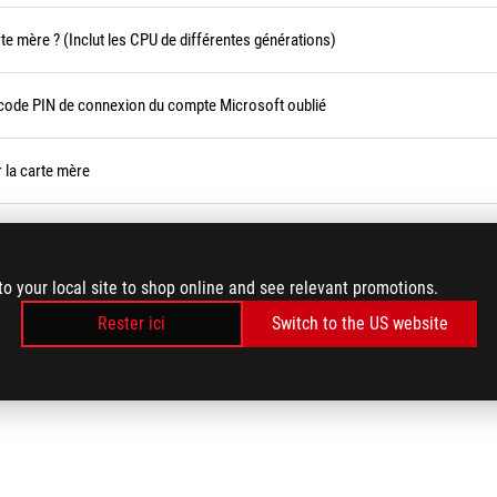
te mère ? (Inclut les CPU de différentes générations)
 code PIN de connexion du compte Microsoft oublié
 la carte mère
pas accéder à Windows
to your local site to shop online and see relevant promotions.
ement
Rester ici
Switch to the US website
Voir plus