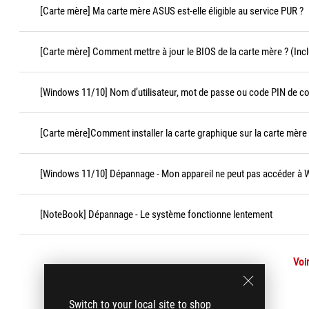
[Carte mère] Ma carte mère ASUS est-elle éligible au service PUR ?
[Carte mère] Comment mettre à jour le BIOS de la carte mère ? (Incl
[Windows 11/10] Nom d’utilisateur, mot de passe ou code PIN de c
[Carte mère]Comment installer la carte graphique sur la carte mère
[Windows 11/10] Dépannage - Mon appareil ne peut pas accéder à
[NoteBook] Dépannage - Le système fonctionne lentement
Voir
Switch to your local site to shop