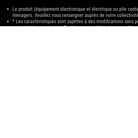
Disclaimer
Le produit (équipement électronique et électrique ou pile cont
ménagers. Veuillez vous renseigner auprès de votre collectivité
* Les caractéristiques sont sujettes à des modifications sans p
caractéristiques exactes. Produits susceptibles de ne pas être 
les versions des logiciels sont sujettes à des modifications 
sont des marques déposées de leurs compagnies respectives.
WiFi 6E availability and features are dependent on regulatory l
The terms HDMI and HDMI High-Definition Multimedia Interface
HDMI Licensing Administrator, Inc. in the United States and oth
Les termes HDMI, HDMI High-Definition Multimedia Interface, 
marques ou des marques déposées de HDMI Licensing Administr
Les produits certifiés par la Commission fédérale des communic
Unis et au Canada. Veuillez visiter sites Web ASUS des États-U
disponibles localement.
Toutes les spécifications sont sujettes à changement sans noti
spécifications exactes des offres. Les produits peuvent ne pas
Les spécifications et les caractéristiques peuvent varier selon
consulter les pages de spécification pour obtenir les détails c
La couleur de la carte et les versions des logiciels sont sujett
Tous les noms de marques de commerce, de marques et de produi
For pricing information, ASUS is only entitled to set a recommen