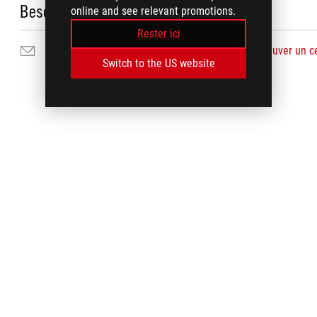
Besoin d'aide ?
online and see relevant promotions.
Rester ici
Nous envoyer un courrier
Trouver un c
Switch to the US website