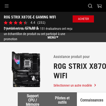
Accessibility links
ROG STRIX X870E-E GAMING WIFI
Skip to content
Aide à l'accessibilité
Skip to Menu
ASUS Footer
ACHETER
-
4.4
(151)
4.4
Support
étoile(s)
679,99 $
Prix ASUS estore
2 personnes sur un total de 151 évaluateurs ont reçu
sur
un échantillon de produit ou ont participé à une
5.
MENU
151
promotion
évaluations
Caractéristiques
Caractéristiques
Caractéristiques techniques
Assistance produit pour
ROG STRIX X87
Récompenses
WIFI
Galerie
Où acheter
Sélectionner un autre modèle
Support
Support
Pilotes et
CPU /
Connaissances
outils
Mémoire