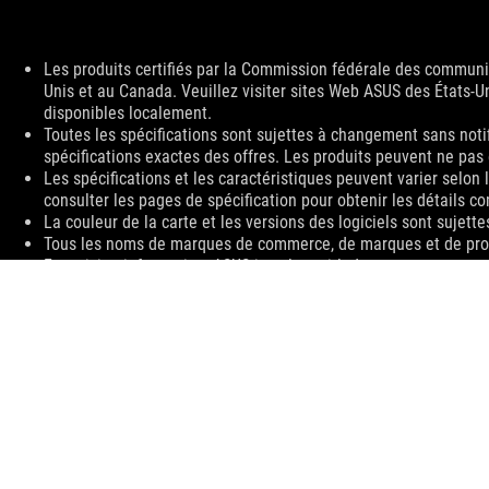
Disclaimer
Les produits certifiés par la Commission fédérale des communic
Unis et au Canada. Veuillez visiter sites Web ASUS des États-U
disponibles localement.
Toutes les spécifications sont sujettes à changement sans noti
spécifications exactes des offres. Les produits peuvent ne pas
Les spécifications et les caractéristiques peuvent varier selon
consulter les pages de spécification pour obtenir les détails c
La couleur de la carte et les versions des logiciels sont sujett
Tous les noms de marques de commerce, de marques et de produi
For pricing information, ASUS is only entitled to set a recommen
they wish.
Price may not include extra fee, including tax、shipping、han
ASUS
Footer
>
GAMING BLOC D'ALIMENTATION
>
BLOC D'ALIMENTATION FILTER