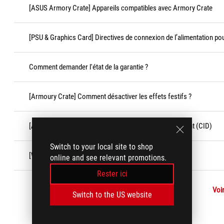
[ASUS Armory Crate] Appareils compatibles avec Armory Crate
[PSU & Graphics Card] Directives de connexion de l’alimentation po
Comment demander l'état de la garantie ?
[Armoury Crate] Comment désactiver les effets festifs ?
[Accessoires] Critères de dommages causés par le client (CID)
Switch to your local site to shop
[Windows 11/10] Fonctionnalité « Game Bar »
online and see relevant promotions.
Rester ici
Voir
Switch to the US website