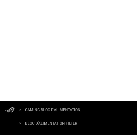
ASUS
Footer
>
GAMING BLOC D'ALIMENTATION
>
BLOC D'ALIMENTATION FILTER
>
ROG-THOR-1600T-GAMING
GALLERY