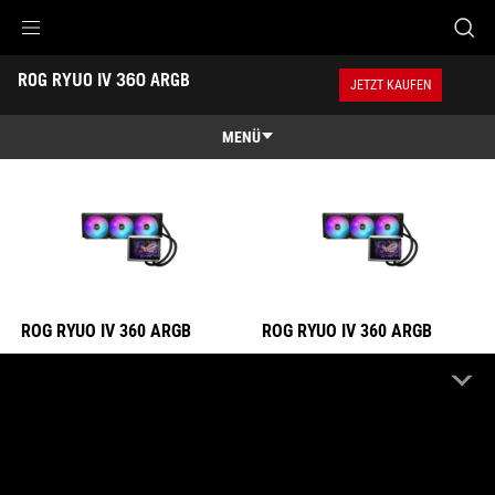
ROG RYUO IV 360 ARGB
ROG RYUO IV 360 ARGB
Accessibility links
ROG RYUO IV 360 ARGB
Skip to content
Accessibility Help
Skip to Menu
ASUS Footer
JETZT KAUFEN
MENÜ
Übersicht
Übersicht
Technische Daten
Auszeichnungen
Galerie
ROG RYUO IV 360 ARGB
ROG RYUO IV 360 ARGB
Wo kaufen
Support
ONLINE HÄNDLER