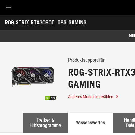
Accessibility links
ROG-STRIX-RTX3060TI-O8G-GAMING
Skip to content
Accessibility Help
Skip to Menu
ASUS Footer
-
Support
ME
Übersicht
Übersicht
Technische Daten
Produktsupport für
ROG-STRIX-RTX3
Auszeichnungen
GAMING
Galerie
Support
Anderes Modell auswählen
Treiber &
Hand
Wissenswertes
Hilfsprogramme
Dok