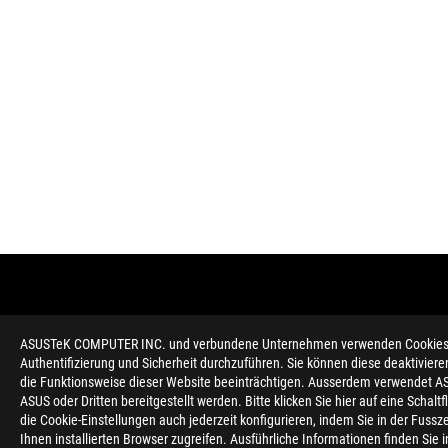
ASUSTeK COMPUTER INC. und verbundene Unternehmen verwenden Cookies un
Authentifizierung und Sicherheit durchzuführen. Sie können diese deaktiviere
die Funktionsweise dieser Website beeinträchtigen. Ausserdem verwendet AS
ASUS oder Dritten bereitgestellt werden. Bitte klicken Sie hier auf eine Schal
die Cookie-Einstellungen auch jederzeit konfigurieren, indem Sie in der Fussz
Ihnen installierten Browser zugreifen. Ausführliche Informationen finden Sie 
Disclaimer
Die Begriffe HDMI, HDMI High-Definition Multimedia Interfac