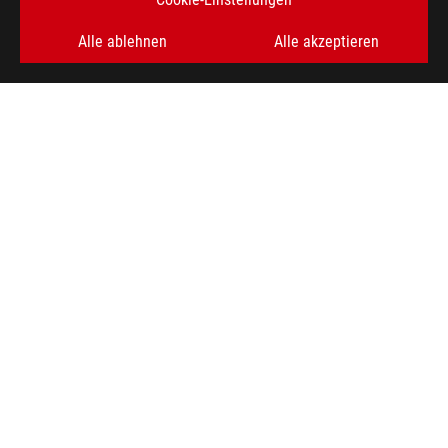
Alle ablehnen
Alle akzeptieren
ASUS
Footer
>
GAMING GRAFIKKARTEN
>
ROG STRIX
>
ROG STRIX GEFORCE RTX 4090 24GB GDDR6X WHITE OC
EDITION
AWARD
ERHALTEN SIE DIE NEUESTEN ANGEBOTE UND MEHR
REGISTRIEREN
ÜBER ROG