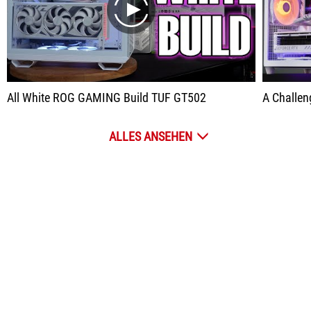
play
All White ROG GAMING Build TUF GT502
A Challenge,
ALLES ANSEHEN