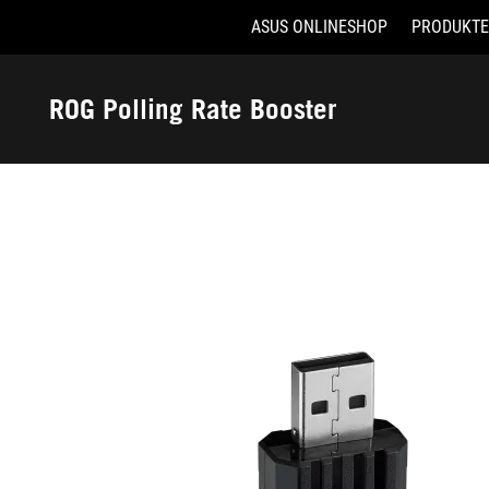
ASUS ONLINESHOP
PRODUKTE
Accessibility links
Skip to content
Accessibility Help
Skip to Menu
ASUS Footer
ROG Polling Rate Booster