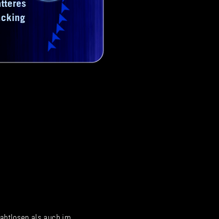
atteres
acking
rahtlosen als auch im