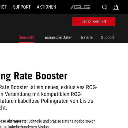
HOT
SUPPORT
AKTIONEN
ASUS
home
logo
JETZT KAUFEN
Übersicht
Technische Daten
Galerie
Support
ing Rate Booster
Rate Booster ist ein neues, exklusives ROG-
 in Verbindung mit kompatiblen ROG-
aturen kabellose Pollingraten von bis zu
ht.
lose Abfragerate:
Schnelle und präzise Dateneingabe sowohl
uch im kabelgebundenen Modus