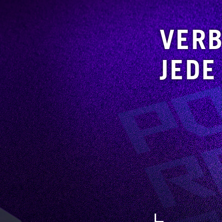
VER
JED