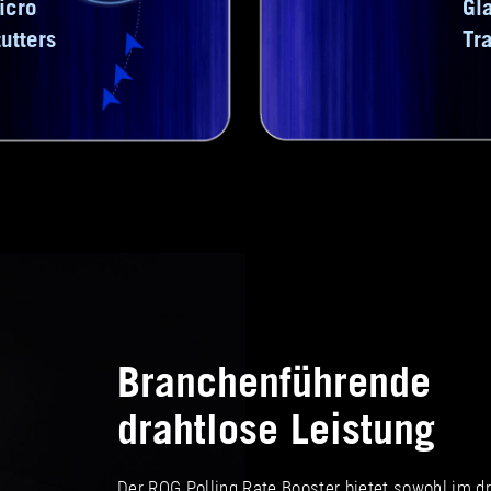
icro
Gl
utters
Tr
Branchenführende
drahtlose Leistung
Der ROG Polling Rate Booster bietet sowohl im d