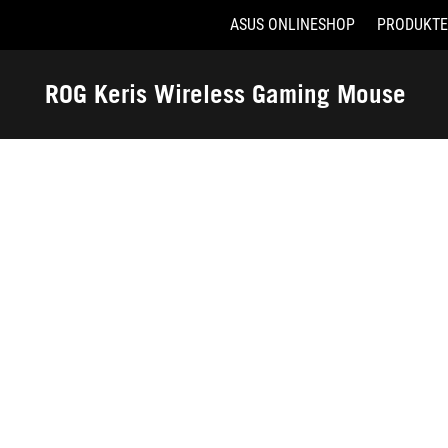
ASUS ONLINESHOP
PRODUKTE
Accessibility links
Skip to content
Accessibility Help
Skip to Menu
ASUS Footer
ROG Keris Wireless Gaming Mouse