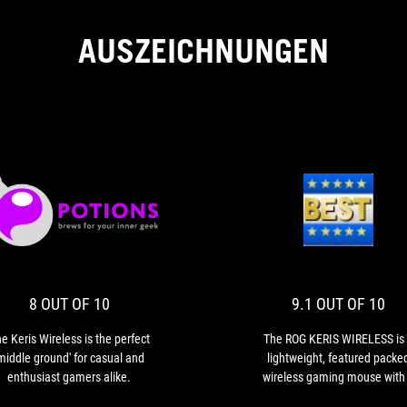
AUSZEICHNUNGEN
8
9.1
The
The
OUT
OUT
Keris
ROG
Wireless
KERIS
OF
OF
is
WIREL
10
10
the
is
8 OUT OF 10
9.1 OUT OF 10
perfect
a
'middle
lightwe
e Keris Wireless is the perfect
The ROG KERIS WIRELESS is
ground'
featur
middle ground' for casual and
lightweight, featured packe
for
packe
enthusiast gamers alike.
wireless gaming mouse with
casual
wirele
modes of connectivity and rea