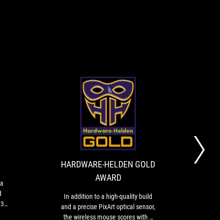
HARDWARE-
In
HELDEN
addition
to
GOLD
ESS
a
AWARD
high-
HARDWARE-HELDEN GOLD
P
quality
AWARD
ight,
build
 a
ed
and
d
In addition to a high-quality build
With
d
a
 3
and a precise PixArt optical sensor,
ss
precise
lly
the wireless mouse scores with a