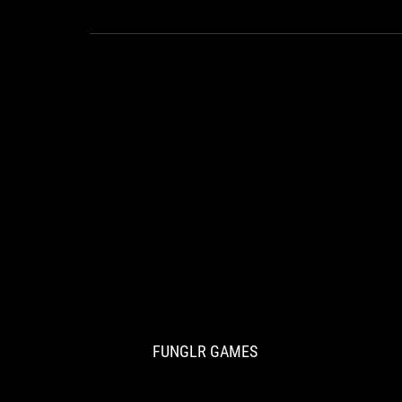
FUNGLR
[Usage]
GAMES
Both
lightness
and
FUNGLR GAMES
ease
of
holding!