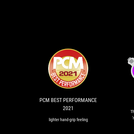
PCM
lighter
BEST
hand-
grip
PERFORMANCE
feeling
2021
PCM BEST PERFORMANCE
2021
Th
'
lighter hand-grip feeling