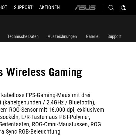
HOT
SUPPORT
AKTIONEN
ASUS
home
logo
Technische Daten
Auszeichnungen
Galerie
Support
s Wireless Gaming
e kabellose FPS-Gaming-Maus mit drei
(kabelgebunden / 2,4GHz / Bluetooth),
ertem ROG-Sensor mit 16.000 dpi, exklusivem
rsockeln, L/R-Tasten aus PBT-Polymer,
Seitentasten, ROG-Omni-Mausfüssen, ROG
ra Sync RGB-Beleuchtung