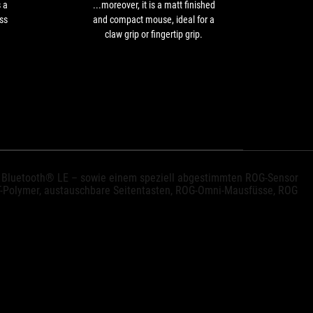
value
compact
 a
...moreover, it is a matt finished
ASU
on
mouse,
ss
and compact mouse, ideal for a
設計
the
ideal
claw grip or fingertip grip.
表，
wireless
for
換側
gaming
a
mouse
claw
market.
grip
or
fingertip
grip.
er Bluetooth® LE – sowie einem speziell abgestimmten ROG-Sensor
PBT-Polymer, austauschbare Seitentasten, ROG-Omni-Mausfüsse, ROG