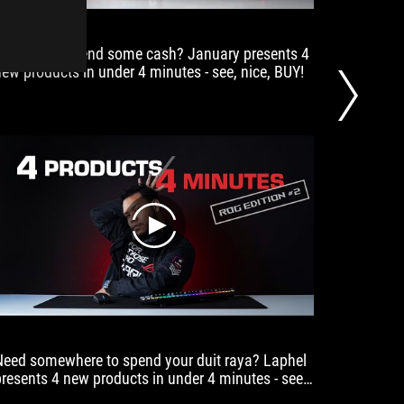
With
over
Looking to spend some cash? January presents 4
处女秀开
50
new products in under 4 minutes - see, nice, BUY!
of Ga
g
hours
Scabbar
including
Keyboar
illumination
2.4 Key
and
almost
80
hours
without
illumination,
play
the
mouse
easily
lasts
several
gaming
sessions
Need somewhere to spend your duit raya? Laphel
我第一次
in
presents 4 new products in under 4 minutes - see,
哈哈哈
ice, BUY! ;)
wireless
满哦！