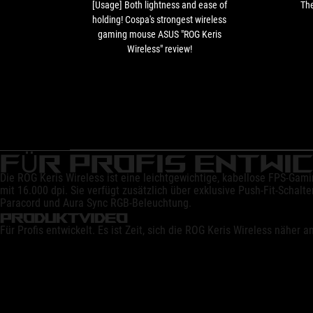
Cospa's
[Usage] Both lightness and ease of
The
strongest
holding! Cospa's strongest wireless
wireless
gaming mouse ASUS "ROG Keris
gaming
Wireless" review!
mouse
ASUS
"ROG
Keris
Wireless"
review!
FÜR PROFIS ENTWI
Die ROG Keris Wireless ist eine leichtgewichtige, kabellose FPS-G
mit 16.000 dpi. Sie verfügt zusätzlich über exklusive Push-Fit-Scha
Paracord und Aura Sync RGB-Beleuchtung.
PRODUKTVIDEO
Für Profis entwickelt. Es ist Zeit, sich die ROG Keris Wireless näher 