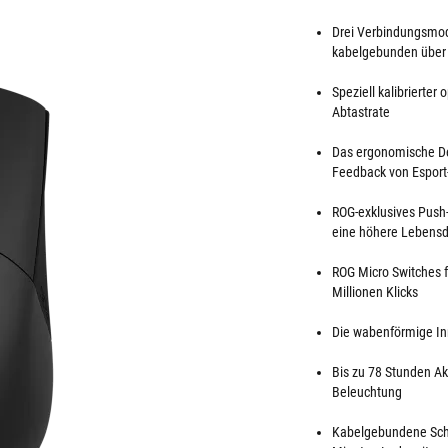
Drei Verbindungsmod
kabelgebunden über
Speziell kalibrierter
Abtastrate
Das ergonomische Des
Feedback von Esport
ROG-exklusives Push-
eine höhere Lebens
ROG Micro Switches f
Millionen Klicks
Die wabenförmige In
Bis zu 78 Stunden Ak
Beleuchtung
Kabelgebundene Schne