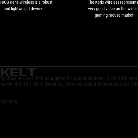
and
 ROG Keris Wireless is a robust
The Keris Wireless represents
lightweight
and lightweight device.
very good value on the wirele
device.
gaming mouse market.
CKELT
aming-Maus mit drei Verbindungsmodi – kabelgebunden, 2,4GHz RF od
ltersockel mit ROG Micro Switches, linke und rechte Maustasten aus 
anzusehen.