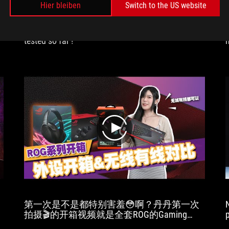
Hier bleiben
Switch to the US website
pair
with
Clearly the best esport gaming mouse I have ever
our
tested so far !
gamin
PC.
play
第一次是不是都特别害羞😳啊？丹丹第一次
拍摄🎬的开箱视频就是全套ROG的Gaming
Gear！你们在用着怎样的Gaming Gear呢？留
n