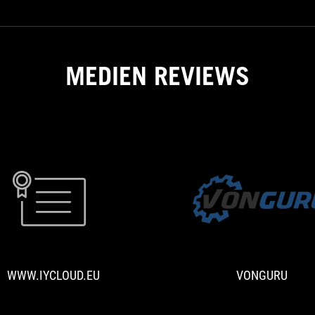
言告诉我哟❤
MEDIEN REVIEWS
WWW.IYCLOUD.EU
The
ROG
Keris
Wireless
WWW.IYCLOUD.EU
VONGURU
is
a
robust