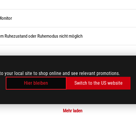
Monitor
em Ruhezustand oder Ruhemodus nicht möglich
to your local site to shop online and see relevant promotions.
Hier bleiben
Switch to the US website
Mehr laden