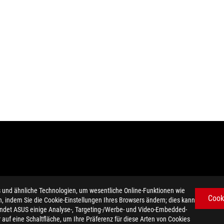
d ähnliche Technologien, um wesentliche Online-Funktionen wie
Cook
n, indem Sie die Cookie-Einstellungen Ihres Browsers ändern; dies kann
ndet ASUS einige Analyse-, Targeting-/Werbe- und Video-Embedded-
e, HDMI-Aufmachung (HDMI Trade Dress) und die HDMI-Logos sind Mark
er auf eine Schaltfläche, um Ihre Präferenz für diese Arten von Cookies