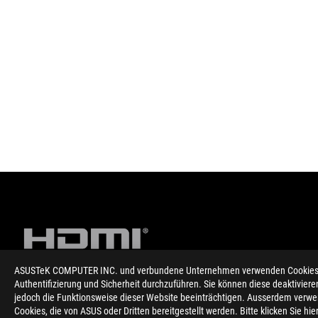
ASUSTeK COMPUTER INC. und verbundene Unternehmen verwenden Cookies un
Authentifizierung und Sicherheit durchzuführen. Sie können diese deaktiviere
jedoch die Funktionsweise dieser Website beeinträchtigen. Ausserdem verwe
Disclaimer
Die Begriffe HDMI, HDMI High-Definition Multimedia Interfac
Cookies, die von ASUS oder Dritten bereitgestellt werden. Bitte klicken Sie hi