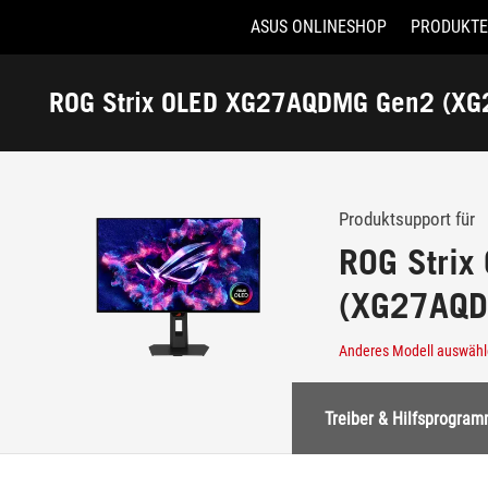
ASUS ONLINESHOP
PRODUKTE
Accessibility links
Skip to content
Accessibility Help
Skip to Menu
ASUS Footer
ROG Strix OLED XG27AQDMG Gen2 (X
-
Support
Produktsupport für
ROG Stri
(XG27AQ
Anderes Modell auswäh
Treiber & Hilfsprogra