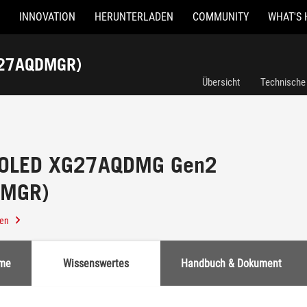
INNOVATION
HERUNTERLADEN
COMMUNITY
WHAT'S 
G27AQDMGR)
Übersicht
Technische
x OLED XG27AQDMG Gen2
DMGR)
len
mme
Wissenswertes
Handbuch & Dokument