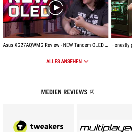
play
Asus XG27AQWMG Review - NEW Tandem OLED PANEL!
Honestly guys, they've done so
ALLES ANSEHEN
MEDIEN REVIEWS
(3)