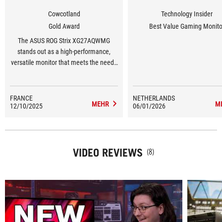
Cowcotland
Technology Insider
Gold Award
Best Value Gaming Monito
The ASUS ROG Strix XG27AQWMG
stands out as a high-performance,
versatile monitor that meets the needs
of both gamers and content creators.
FRANCE
NETHERLANDS
MEHR
M
12/10/2025
06/01/2026
VIDEO REVIEWS
(8)