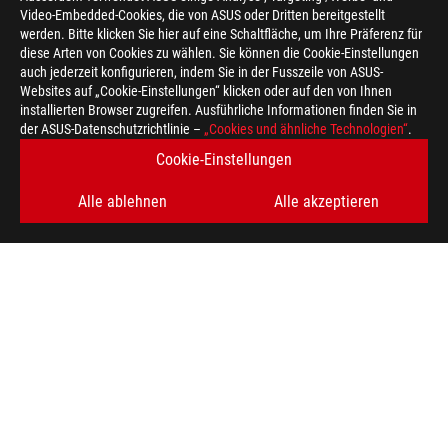
Video-Embedded-Cookies, die von ASUS oder Dritten bereitgestellt
werden. Bitte klicken Sie hier auf eine Schaltfläche, um Ihre Präferenz für
diese Arten von Cookies zu wählen. Sie können die Cookie-Einstellungen
auch jederzeit konfigurieren, indem Sie in der Fusszeile von ASUS-
Websites auf „Cookie-Einstellungen“ klicken oder auf den von Ihnen
installierten Browser zugreifen. Ausführliche Informationen finden Sie in
ASUS
der ASUS-Datenschutzrichtlinie –
„Cookies und ähnliche Technologien“
.
Footer
>
GAMING MONITORE
>
MONITORE FILTER
Cookie-Einstellungen
>
ROG STRIX XG27WCS
GALLERY
Alle ablehnen
Alle akzeptieren
ERHALTEN SIE DIE NEUESTEN ANGEBOTE UND MEHR
REGISTRIEREN
ÜBER ROG
HOME
NEWSROOM