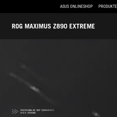
ASUS ONLINESHOP
PRODUKTE
Accessibility links
Skip to content
Accessibility Help
Skip to Menu
ASUS Footer
ROG MAXIMUS Z890 EXTREME