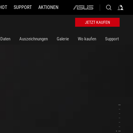
HOT
SUPPORT
AKTIONEN
ASUS
home
logo
JETZT KAUFEN
 Daten
Auszeichnungen
Galerie
Wo kaufen
Support