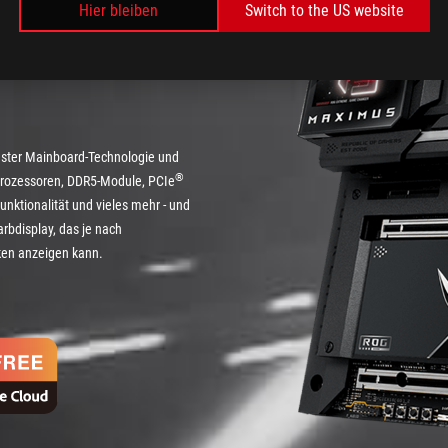
Hier bleiben
Switch to the US website
eme
nster Mainboard-Technologie und
®
Prozessoren, DDR5-Module, PCIe
nktionalität und vieles mehr - und
rbdisplay, das je nach
ken anzeigen kann.