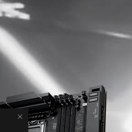
SPEZIFIKATIONEN
ASUS AI INTELLIGENCE
AI Networking II
AI Overclocking
AI Cooling II
ASUS AI ADVISOR
PERFORMANCE
Overclocking
Speicher
Power Solution
KÜHLUNG
Kühler per Design
Kühlungsmanagement
Kühlerkompatibilität