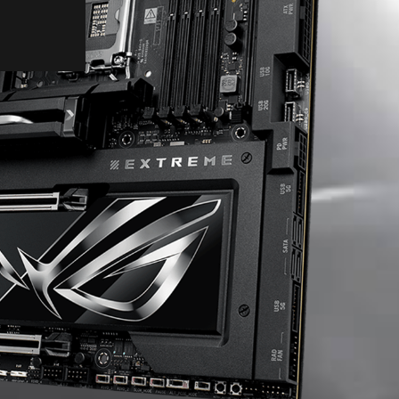
KONNEKTIVITÄT
WiFi 7
M.2-Steckplätze
PCIE 5.0
Erweiterungssteckplatz
USB-Anschlüsse
Gaming Audio
EZ PC DIY
UEFI BIOS
Q-Dashboard
Erweiterter Modus
SOFTWARE
ASUS DriverHub
TURBOV CORE
Thunderbolt Share
Dolby Atmos
ASUS GlideX
HWiNFO
AIDA64 EXTREME
Armoury Crate
PERSONALISIERUNG