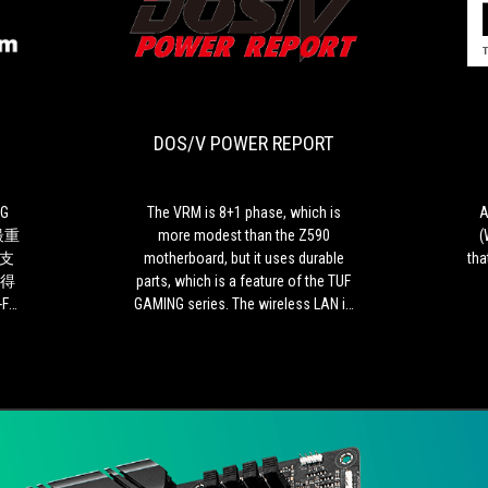
滄
DOS/V
ASUS
The
者
POWER
ROG
VRM
極
REPORT
STRIX
is
限
B560-
8+1
DOS/V POWER REPORT
F
phase,
GAMING
which
WIFI
is
彩
more
NG
The VRM is 8+1 phase, which is
A
盒
modest
0最重
more modest than the Z590
(
背
than
支
motherboard, but it uses durable
tha
面
the
獲得
parts, which is a feature of the TUF
本
Z590
F
GAMING series. The wireless LAN is
次
motherboard,
持
Wi-Fi 6 compatible, and the back
Intel
but
Mem
panel has a Type-C connector with
對
it
高記
USB 3.2 Gen 2 x 2.
B560
uses
最
durable
上的
重
parts,
和超
要
which
的
is