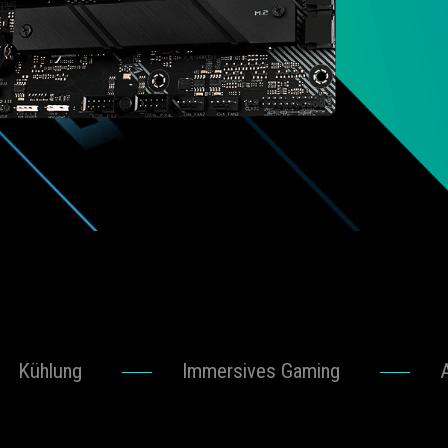
再
Type-
獲
C
得
connector
更
with
多
USB
的
3.2
性
Gen
能。
2
ROG
x
STRIX
2.
B560-
F
GAMING
WIFI
四
個
插
Kühlung
Immersives Gaming
槽
最
多
支