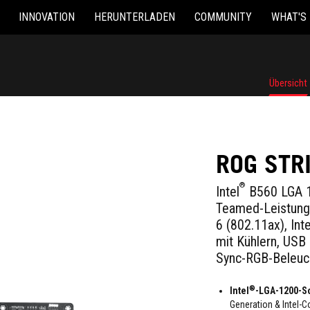
INNOVATION
HERUNTERLADEN
COMMUNITY
WHAT'S
Übersicht
ROG STR
®
Intel
B560 LGA 1
Teamed-Leistungs
6 (802.11ax), Inte
mit Kühlern, USB
Sync-RGB-Beleuc
®
Intel
-LGA-1200-S
Generation & Intel-C