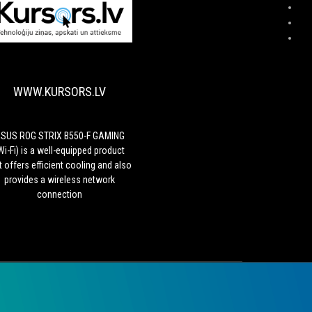
WWW.KURSORS.LV
ASUS
ROG
STRIX
B550-
WWW.KURSORS.LV
F
GAMING
(Wi-
Fi)
SUS ROG STRIX B550-F GAMING
is
Wi-Fi) is a well-equipped product
a
t offers efficient cooling and also
well-
provides a wireless network
equipped
connection
product
that
offers
efficient
cooling
and
also
provides