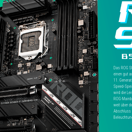
升
a
級
feature
就
of
是
the
對
TUF
記
GAMING
憶
series.
體
The
超
wireless
頻
LAN
的
is
Das ROG Str
支
Wi-
einen gut a
持，
Fi
11.
Generat
這
6
Speed-Spei
讓
compatible,
wird die Lei
B560
and
ROG-Mainbo
晶
the
weit über 
片
back
Abschluss e
組
panel
Beleuchtun
可
has
以
a