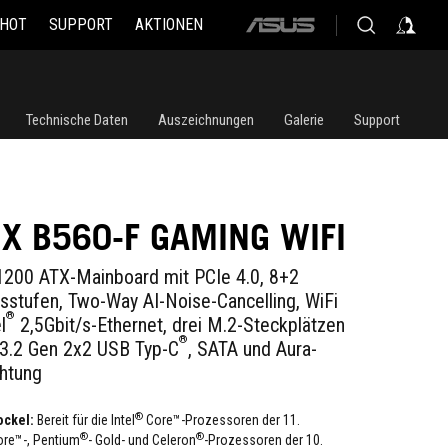
 HOT
SUPPORT
AKTIONEN
ASUS
home
logo
Technische Daten
Auszeichnungen
Galerie
Support
IX B560-F GAMING WIFI
200 ATX-Mainboard mit PCIe 4.0, 8+2
stufen, Two-Way AI-Noise-Cancelling, WiFi
®
l
2,5Gbit/s-Ethernet, drei M.2-Steckplätzen
®
 3.2 Gen 2x2 USB Typ-C
, SATA und Aura-
htung
®
ockel:
Bereit für die Intel
Core™-Prozessoren der 11.
®
®
ore™-, Pentium
- Gold- und Celeron
-Prozessoren der 10.