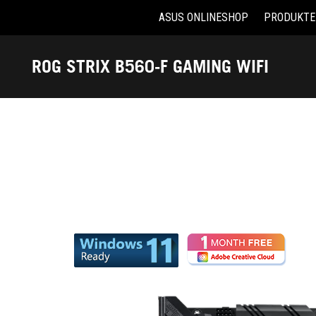
ASUS ONLINESHOP
PRODUKTE
Accessibility links
Skip to content
Accessibility Help
Skip to Menu
ASUS Footer
ROG STRIX B560-F GAMING WIFI