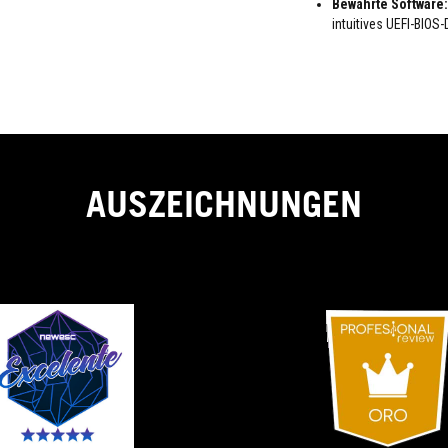
Bewährte Software:
intuitives UEFI-BIOS
AUSZEICHNUNGEN
EXCELLENT
The
best
B560