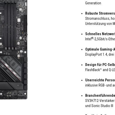
Generation
Robuste Stromver
Stromanschluss, hoc
Unterstützung von 
Schnelles Netzwer
®
Intel
-2,5Gbit/s-Eth
Optimale Gaming-A
DisplayPort 1.4, dre
Design für PC-Sel
FlashBack™ and Q-L
Unerreichte Perso
inklusive RGB- und 
Branchenführende
SV3H712-Verstärker
und Sonic Studio III