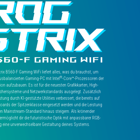
a
wireless
network
connection
ix B560-F Gaming WiFi liefert alles, was du brauchst, um
®
usbalancierten Gaming-PC mit Intel
-Core™-Prozessoren der
ion aufzubauen. Es ist für die neuesten Grafikkarten, High-
chersysteme und Netzwerkstandards ausgelegt. Zusätzlich
stung durch KI-gestützte Utilities verbessert, die bereits auf
ards der Spitzenklasse eingesetzt werden und die Leistung
den Mainstream-Standard hinaus steigern. Als krönender
rmöglicht dir die futuristische Optik mit anpassbarer RGB-
g eine unverwechselbare Gestaltung deines Systems.