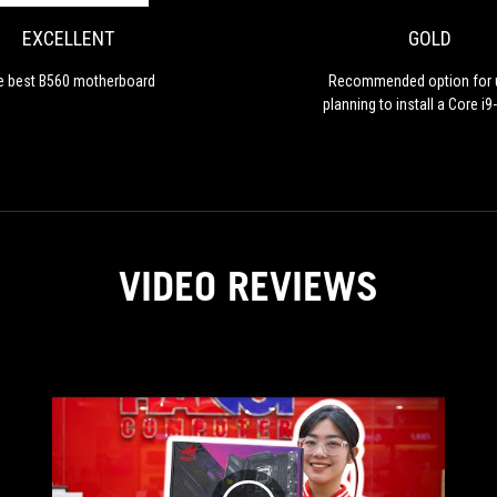
motherboard
EXCELLENT
GOLD
e best B560 motherboard
Recommended option for 
planning to install a Core i
VIDEO REVIEWS