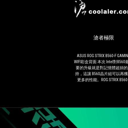
滄者極限
ASUS ROG STRIX B560-F GAMI
WIFI彩盒背面 本次 Intel對B56
要的升級就是對記憶體超頻的
持，這讓 B560晶片組可以再
更多的性能。ROG STRIX B560-
GAMING WIFI四個插槽最多支
128GB DDR4記憶體。支援 Opti
II記憶體優化技術，進一步提
憶體的超頻能力，可至
5000+MHz（超頻）。自下而
6層 PCB設計可以提供超穩定
純凈的電力傳輸