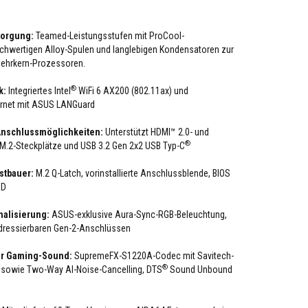
sorgung:
Teamed-Leistungsstufen mit ProCool-
hwertigen Alloy-Spulen und langlebigen Kondensatoren zur
Mehrkern-Prozessoren.
®
k:
Integriertes Intel
WiFi 6 AX200 (802.11ax) und
ernet mit ASUS LANGuard
nschlussmöglichkeiten:
Unterstützt HDMI™ 2.0- und
®
i M.2-Steckplätze und USB 3.2 Gen 2x2 USB Typ-C
bstbauer:
M.2 Q-Latch, vorinstallierte Anschlussblende, BIOS
ED
nalisierung:
ASUS-exklusive Aura-Sync-RGB-Beleuchtung,
adressierbaren Gen-2-Anschlüssen
r Gaming-Sound:
SupremeFX-S1220A-Codec mit Savitech-
®
 sowie Two-Way AI-Noise-Cancelling, DTS
Sound Unbound