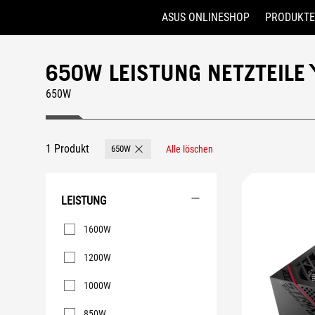
ASUS ONLINESHOP
PRODUKTE
Accessibility links
Skip to content
Accessibility Help
Skip to Menu
ASUS Footer
650W LEISTUNG NETZTEILE
650W
1 Produkt
650W
Alle löschen
Remove 650W
LEISTUNG
Leistung
1600W
1200W
1000W
850W