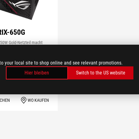
IX-650G
650W Gold-Netzteil macht
eistung im Mainstream
to your local site to shop online and see relevant promotions.
Hier bleiben
Switch to the US website
EHR ERFAHREN
ICHEN
WO KAUFEN