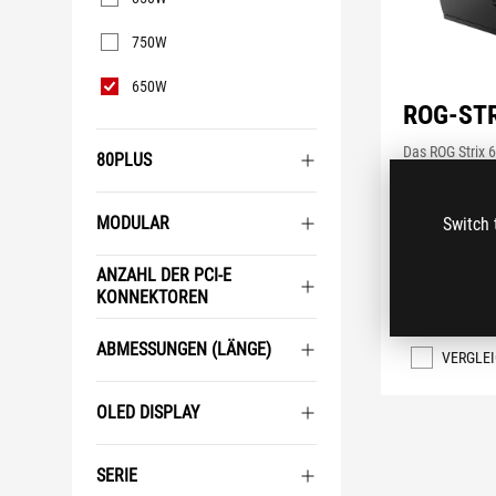
750W
650W
ROG-STR
Das ROG Strix 
80PLUS
Premium-Kühll
verfügbar.
MODULAR
Switch 
ANZAHL DER PCI-E
M
KONNEKTOREN
ABMESSUNGEN (LÄNGE)
VERGLE
OLED DISPLAY
SERIE