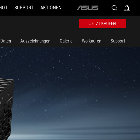
HOT
SUPPORT
AKTIONEN
ASUS
home
logo
JETZT KAUFEN
 Daten
Auszeichnungen
Galerie
Wo kaufen
Support