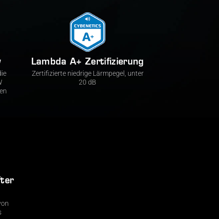
y
Lambda A+ Zertifizierung​
die
Zertifizierte niedrige Lärmpegel, unter
W
20 dB​
ten
ter
von
s