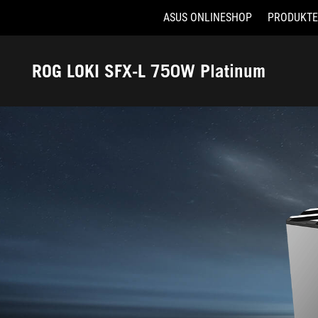
ASUS ONLINESHOP
PRODUKTE
Accessibility links
Skip to content
Accessibility Help
Skip to Menu
ASUS Footer
ROG LOKI SFX-L 750W Platinum