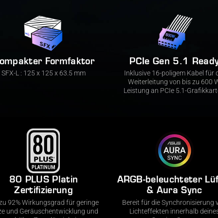
ompakter Formfaktor
PCIe Gen 5.1 Read
SFX-L : 125 x 125 x 63.5 mm
Inklusive 16-poligem Kabel für 
Weiterleitung von bis zu 600 
Leistung an PCIe 5.1-Grafikkar
80 PLUS Platin
ARGB-beleuchteter Lüf
Zertifizierung
& Aura Sync
 zu 92% Wirkungsgrad für geringe
Bereit für die Synchronisierung 
ze und Geräuschentwicklung und
Lichteffekten innerhalb deine