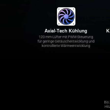
Axial-Tech Kühlung
K
120-mm-Lüfter mit PWM-Steuerung
für geringe Geräuschentwicklung und
kontrollierte Wärmeentwicklung
Bis
Hit