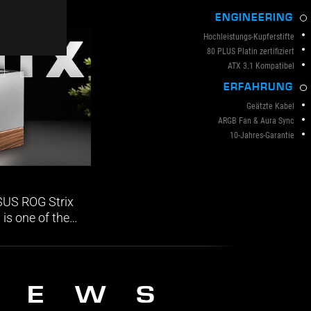
ENGINEERING
Hochleistungs-Kupferstifte
80 PLUS Platin zertifiziert
ATX 3.1 Kompatibel
ERFAHRUNG
Geätzte Kabel
ARGB Fan & Aura Sync
10-Jahres-Garantie
ASUS ROG Strix
is one of the
 on the market,
sed the ASUS
t whose strong
make all the
IEWS